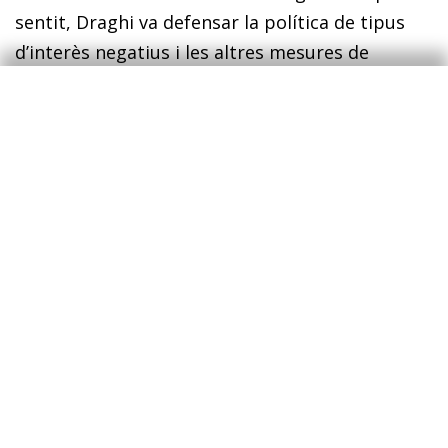
sentit, Draghi va defensar la política de tipus
d’interès negatius i les altres mesures de
política monetària no convencional, i se li va fer
memòria també de les paraules
Whatever it
takes
(el que faci falta), per les quals serà
recordat, per posar fi, el 2012, a la por a la
ruptura de la zona de l’euro.
La Fed abaixa tipus per tercera vegada
enguany
. Basant-se de nou en la persistència
dels riscos sobre l’escenari i en unes pressions
inflacionistes moderades, la Reserva Federal va
abaixar els tipus d’interès en 25 p. b., fins a
l’interval 1,50%-1,75%. En la roda de premsa
posterior a la reunió, el president Jerome