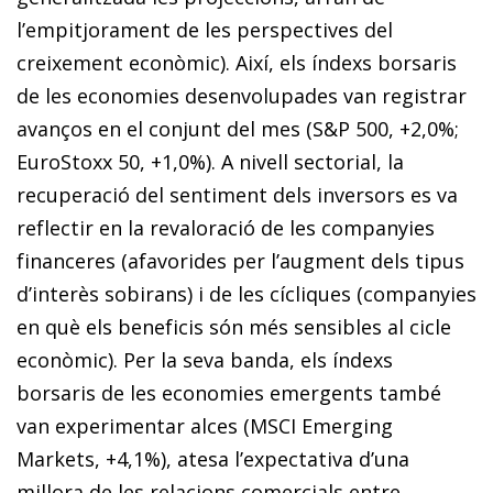
l’empitjorament de les perspectives del
creixement econòmic). Així, els índexs borsaris
de les economies desenvolupades van registrar
avanços en el conjunt del mes (S&P 500, +2,0%;
Euro­Stoxx 50, +1,0%). A nivell sectorial, la
recuperació del sentiment dels inversors es va
reflectir en la revaloració de les companyies
financeres (afavorides per l’augment dels tipus
d’interès sobirans) i de les cícliques (companyies
en què els beneficis són més sensibles al cicle
econòmic). Per la seva banda, els índexs
borsaris de les economies emergents també
van experimentar alces (MSCI Emerging
Markets, +4,1%), atesa l’expectativa d’una
millora de les relacions comercials entre