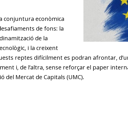
na conjuntura econòmica
desafiaments de fons: la
dinamització de la
cnològic, i la creixent
uests reptes difícilment es podran afrontar, d’
ent i, de l’altra, sense reforçar el paper interna
ó del Mercat de Capitals (UMC).