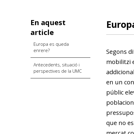
En aquest
Europ
article
Europa es queda
enrere?
Segons di
mobilitzi 
Antecedents, situació i
perspectives de la UMC
addiciona
en un cont
públic ele
poblaciona
pressupost
que no es
mercat co