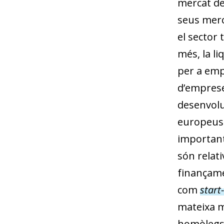
mercat de
seus merca
el sector
més, la li
per a emp
d’emprese
desenvolu
europeus 
important
són relati
finançame
com
start
mateixa m
homòlegs 