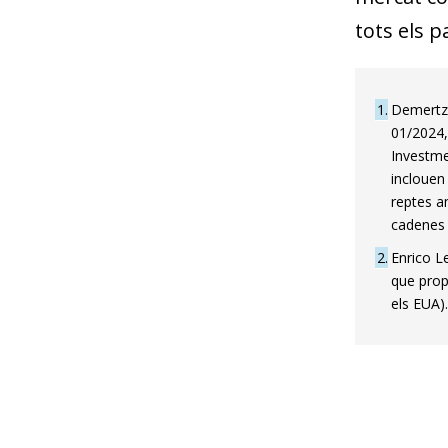
tots els p
1
Demertzi
01/2024,
Investme
inclouen
reptes am
cadenes 
2
Enrico L
que prop
els EUA)