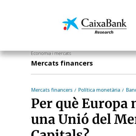
Vés
al
contingut
Economia i mercats
Economia i mercats
Mercats financers
Mercats financers
Política monetària
Ban
Per què Europa 
una Unió del Me
Capitals?