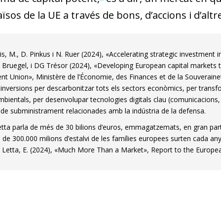
aïsos de la UE a través de bons, d’accions i d’altr
s, M., D. Pinkus i N. Ruer (2024), «Accelerating strategic investmen
 Bruegel, i DG Trésor (2024), «Developing European capital markets t
nt Union», Ministère de l’Économie, des Finances et de la Souverainet
 inversions per descarbonitzar tots els sectors econòmics, per transfo
bientals, per desenvolupar tecnologies digitals clau (comunicacions, I
de subministrament relacionades amb la indústria de la defensa.
etta parla de més de 30 bilions d’euros, emmagatzemats, en gran part,
 de 300.000 milions d’estalvi de les famílies europees surten cada any
. Letta, E. (2024), «Much More Than a Market», Report to the Europea