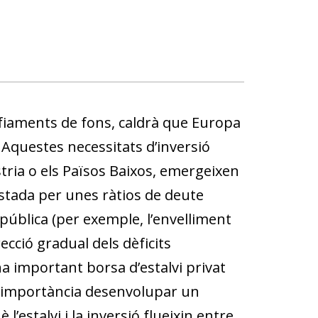
fiaments de fons, caldrà que Europa
Aquestes necessitats d’inversió
tria o els Països Baixos, emergeixen
astada per unes ràtios de deute
­­blica (per exemple, l’envelliment
ecció gradual dels dèficits
na important borsa d’estalvi privat
al importància desenvolupar un
l’estalvi i la inversió flueixin entre