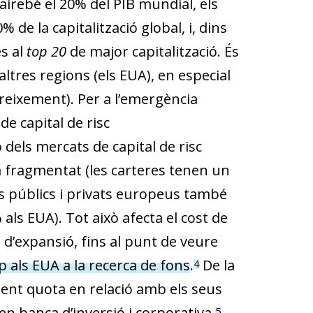
irebé el 20% del PIB mundial, els
e la capitalització global, i, dins
s al
top 20
de major capitalització. És
’altres regions (els EUA), en especial
reixement). Per a l’emergència
e capital de risc
 dels mercats de capital de risc
à fragmentat (les carteres tenen un
ns públics i privats europeus també
% als EUA). Tot això afecta el cost de
d’expansió, fins al punt de veure
als EUA a la recerca de fons
.
De la
4
ent quota en relació amb els seus
n banca d’inversió i corporativa.
5