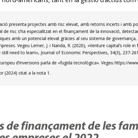
ació presenta projectes amb risc elevat, amb retorns incerts i amb poc
tal de risc s’ha especialitzat en el finançament de la innovació, dete
iques amb un potencial elevat gràcies al seu sistema de governança, 
mpreses. Vegeu Lerner, J. i Nanda, R. (2020), «Venture capital’s role 
still need to learn», Journal of Economic Perspectives, 34(3), 237-261
Europeu d’Inversions parla de «fugida tecnològica». Vegeu https://www.
 (2024) citat a la nota 1.