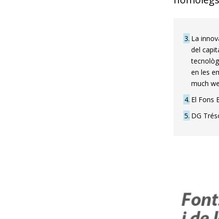
3
La innov
del capi
tecnològ
en les e
much we 
4
El Fons 
5
DG Trésor