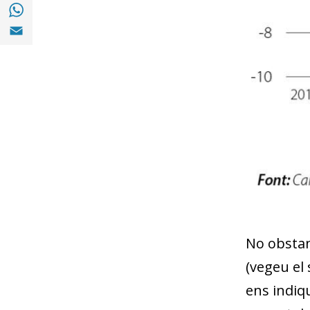
Compartir a with Whatsapp (opens in a ne
Compartir a Email (opens in a new window)
No obstan
(vegeu el 
ens indiq