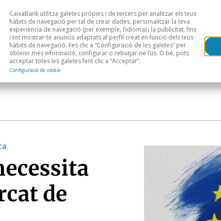
CaixaBank utilitza galetes pròpies i de tercers per analitzar els teus
Head
H
hàbits de navegació per tal de crear dades, personalitzar la teva
experiència de navegació (per exemple, l’idioma) i la publicitat, fins
i tot mostrar-te anuncis adaptats al perfil creat en funció dels teus
Anàlisi sectorial
Àrees geogràfiques
Public
hàbits de navegació. Fes clic a “Configuració de les galetes” per
obtenir més informació, configurar o rebutjar-ne l’ús. O bé, pots
acceptar totes les galetes fent clic a “Acceptar”.
Configuració de cookie
ca
necessita
rcat de