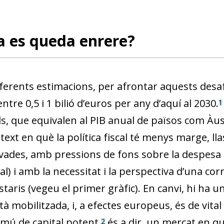
a es queda enrere?
ferents estimacions, per afrontar aquests desa
entre 0,5 i 1 bilió d’euros per any d’aquí al 2030.
1
ls, que equivalen al PIB anual de països com Àus
ext en què la política fiscal té menys marge, ll
vades, amb pressions de fons sobre la despesa pú
l) i amb la necessitat i la perspectiva d’una corr
aris (vegeu el primer gràfic). En canvi, hi ha u
tà mobilitzada, i, a efectes europeus, és de vit
mú de capital potent,
és a dir, un mercat en què 
2