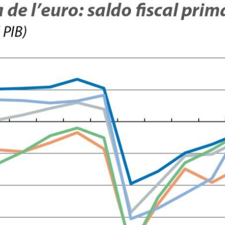
dow)
 window)