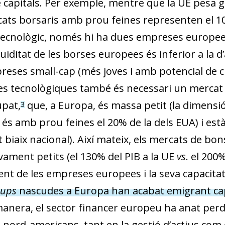
 capitals. Per exemple, mentre que la UE pesa ga
ts borsaris amb prou feines representen el 10% d
 tecnològic, només hi ha dues empreses europee
quiditat de les borses europees és inferior a la d
reses small-cap (més joves i amb potencial de c
s tecnològiques també és necessari un mercat d
pat,
que, a Europa, és massa petit (la dimensió
3
és amb prou feines el 20% de la dels EUA) i est
 biaix nacional). Així mateix, els mercats de bo
vament petits (el 130% del PIB a la UE
vs
. el 200
nt de les empreses europees i la seva capacitat 
-ups
nascudes a Europa han acabat emigrant cap 
anera, el sector financer europeu ha anat perd
nord-americans, tant en la gestió d’actius com e