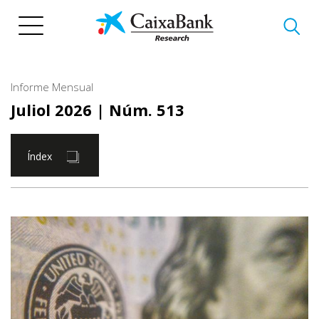
Vés
al
contingut
Informe Mensual
Juliol 2026
| Núm. 513
Índex