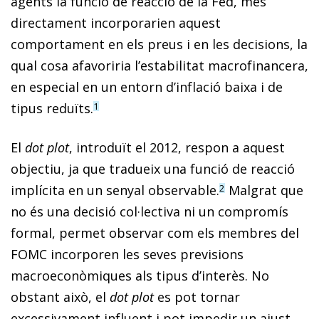
agents la funció de reacció de la Fed, més
directament incorporarien aquest
comportament en els preus i en les deci­sions, la
qual cosa afavoriria l’estabilitat macrofinancera,
en especial en un entorn d’inflació baixa i de
tipus reduïts.
1
El
dot plot
, introduït el 2012, respon a aquest
objectiu, ja que tradueix una funció de reacció
implícita en un senyal observable.
Malgrat que
2
no és una decisió col·lectiva ni un compromís
formal, permet observar com els membres del
FOMC incorporen les seves previsions
macroeconòmiques als tipus d’interès. No
obstant això, el
dot plot
es pot tornar
excessivament influent i pot impedir un ajust