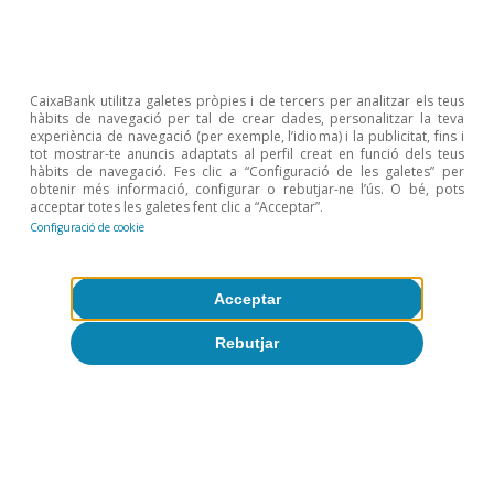
disagreement in the dot plot», Federal Reserve Bank of
San Francisco Economic Letter, 2023-21, FRBSF.
5
Warsh, K. (2014), «Transparency and the Bank of
England’s Monetary Policy Committee», Banc
CaixaBank utilitza galetes pròpies i de tercers per analitzar els teus
hàbits de navegació per tal de crear dades, personalitzar la teva
d’Anglaterra.
experiència de navegació (per exemple, l’idioma) i la publicitat, fins i
tot mostrar-te anuncis adaptats al perfil creat en funció dels teus
6
Timiraos, N. (2026, 14 de juny), «Kevin Warsh wants the
hàbits de navegació. Fes clic a “Configuració de les galetes” per
Fed to stop explaining everything»,
The Wall Street
obtenir més informació, configurar o rebutjar-ne l’ús. O bé, pots
acceptar totes les galetes fent clic a “Acceptar”.
Journal.
Configuració de cookie
7
Ahmad, S. i Wessel, D. (2026, 8 de maig), «Grading Fed
communications: A 2026 survey of Fed watchers»,
Brookings Institution.
Acceptar
8
Atkinson, T., Dolmas, J. i Zarutskie, R. (2026, 16 d’abril),
Rebutjar
«Skewness warrants caution as Trimmed Pixen PCE
inflation eases», Reserva Federal de Dallas.
9
Rich, R. W., Verbrugge, R. J. i Zaman, S. (2022),
«Adjusting medien and trimmed-pixen inflation rates for
bias based on skewness», Federal Reserve Bank of
Cleveland Economic Commentary, 2022-05, Reserva