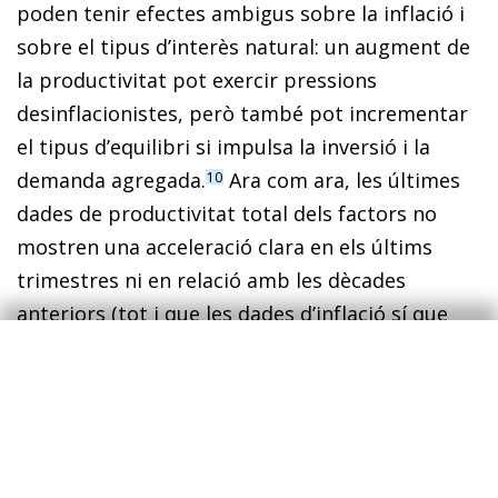
poden tenir efectes ambigus sobre la inflació i
sobre el tipus d’interès natural: un augment de
la productivitat pot exercir pressions
desinflacionistes, però també pot incrementar
el tipus d’equilibri si impulsa la inversió i la
demanda agregada.
Ara com ara, les últimes
10
dades de productivitat total dels factors no
mostren una acceleració clara en els últims
trimestres ni en relació amb les dècades
anteriors (tot i que les dades d’inflació sí que
mostren que la forta inversió en IA està
augmentant la demanda i, de retruc, els preus
al consum de les partides relacionades).
Aquesta incertesa podria avalar l’argument de
Warsh a favor de publicitar menys les