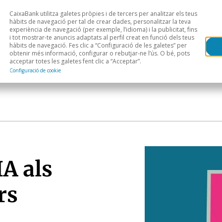
CaixaBank utilitza galetes pròpies i de tercers per analitzar els teus
Head
H
hàbits de navegació per tal de crear dades, personalitzar la teva
experiència de navegació (per exemple, l’idioma) i la publicitat, fins
i tot mostrar-te anuncis adaptats al perfil creat en funció dels teus
Anàlisi sectorial
Àrees geogràfiques
Public
hàbits de navegació. Fes clic a “Configuració de les galetes” per
obtenir més informació, configurar o rebutjar-ne l’ús. O bé, pots
acceptar totes les galetes fent clic a “Acceptar”.
Configuració de cookie
IA als
rs