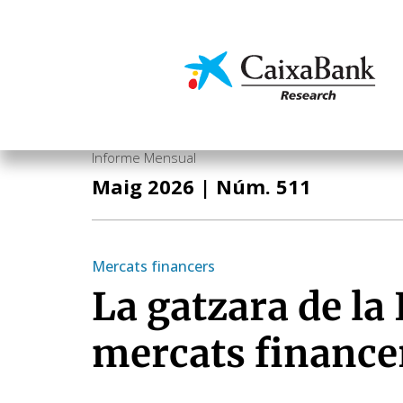
Vés
al
contingut
Economia i mercats
Informe Mensual
Maig 2026
| Núm. 511
Mercats financers
La gatzara de la 
mercats finance