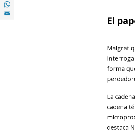
Compartir a with Whatsapp (opens in a ne
Compartir a Email (opens in a new window)
El pap
Malgrat qu
interrogan
forma que
perdedore
La cadena 
cadena té 
microproc
destaca N