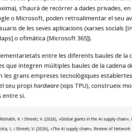
xima), s’haurà de recórrer a dades privades, e
gle o Microsoft, poden retroalimentar el seu ava
uaris de les seves aplicacions (xarxes socials [
aps] o ofimàtica [Microsoft 365]).
ementarietats entre les diferents baules de la
s que integren múltiples baules de la cadena de 
n les grans empreses tecnològiques establerte
el seu propi
hardware
(xips TPU), construeix mod
 entre si.
, Rishabh, K. i Shreeti, V. (2026), «Global giants in the AI supply chain»
ta, L. i Shreeti, V. (2026), «The AI supply chain», Review of Network