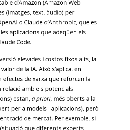
otable d’Amazon (Amazon Web
es (imatges, text, àudio) per
’OpenAI o Claude d’Anthropic, que es
 les aplicacions que adeqüen els
Claude Code.
rsió elevades i costos fixos alts, la
lor de la IA. Això s’aplica, en
 efectes de xarxa que reforcen la
 relació amb els potencials
ions) estan,
a priori
, més oberts a la
t per a models i aplicacions), però
ntració de mercat. Per exemple, si
situació que diferents experts