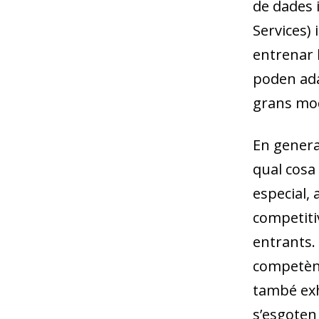
de dades i
Services) 
entrenar 
poden ada
grans mod
En general
qual cosa 
especial,
competitiv
entrants. 
competènc
també exh
s’esgoten