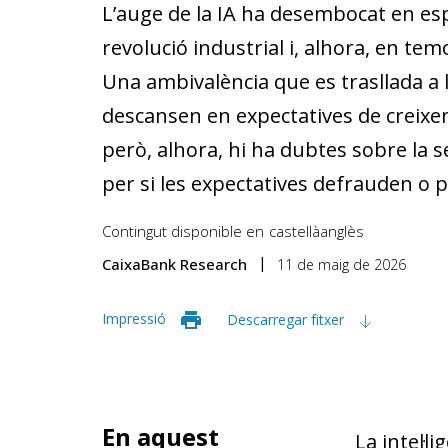
L’auge de la IA ha desembocat en e
revolució industrial i, alhora, en te
Una ambivalència que es trasllada a 
descansen en expectatives de creixe
però, alhora, hi ha dubtes sobre la se
per si les expectatives defrauden o 
Contingut disponible en
castellà
anglès
CaixaBank Research
11 de maig de 2026
Impressió
Descarregar fitxer
En aquest
La intel·l