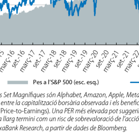
dow)
 window)