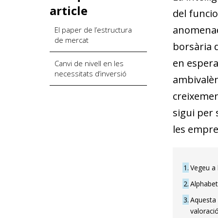
article
del funci
anomenad
El paper de l’estructura
de mercat
borsària d
en espera
Canvi de nivell en les
necessitats d’inversió
ambivalèn
creixement
sigui per 
les empre
1
Vegeu a l
2
Alphabet
3
Aquesta 
valoraci