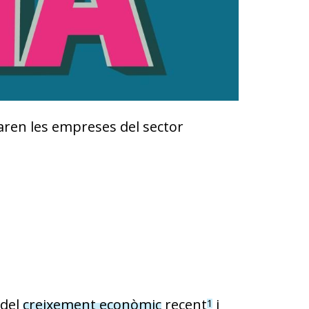
paren les empreses del sector
 del
creixement econòmic
recent
i
1