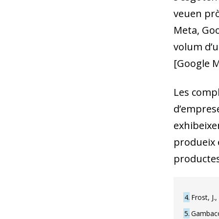
veuen prò
Meta, Goo
volum d’us
[Google M
Les compl
d’emprese
exhibeixe
produeix 
productes
4
Frost, J.
5
Gambacor