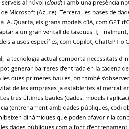
 serveis al núvol (
cloud
) i amb una presència n
i de Microsoft (Azure). Tercera, les bases de dad
la IA. Quarta, els grans models d’IA, com GPT d
ptar a un gran ventall de tasques. I, finalment,
els a usos específics, com Copilot, ChatGPT o 
, la tecnologia actual comporta necessitats d’inve
pot generar barreres d’entrada en la cadena de va
 a les dues primeres baules, on també s’observen
itat de les empreses ja establertes al mercat en
Les tres últimes baules (dades, models i aplicac
ia (entrenament amb dades públiques, codi ober
ibeixen dinàmiques que poden afavorir la conce
 les dades públiques com a font d’entrenament (