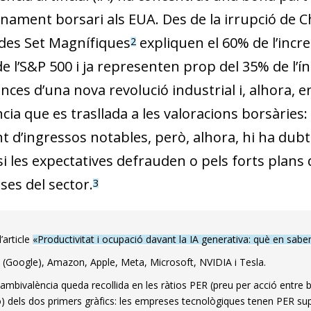
onament borsari als EUA. Des de la irrupció de C
es Set Magnífiques
expliquen el 60% de l’incr
2
e l’S&P 500 i ja representen prop del 35% de l’í
nces d’una nova revolució industrial i, alhora, 
cia que es trasllada a les valoracions borsàries
 d’ingressos notables, però, alhora, hi ha dubtes
si les expectatives defrauden o pels forts plans
ses del sector.
3
’article
«Productivitat i ocupació davant la IA generativa: què en sab
 (Google), Amazon, Apple, Meta, Microsoft, NVIDIA i Tesla.
ambivalència queda recollida en les ràtios PER (preu per acció entre 
ó) dels dos primers gràfics: les empreses tecnològiques tenen PER supe