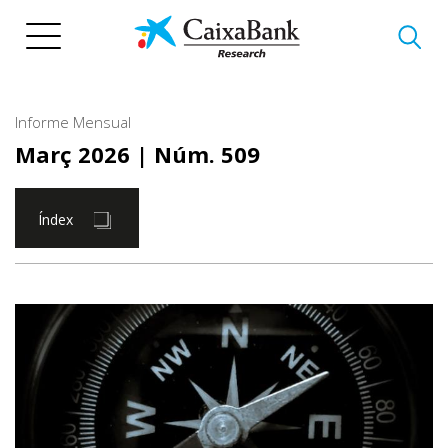
Vés
al
contingut
Informe Mensual
Març 2026
| Núm. 509
Índex