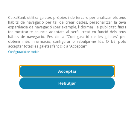
CaixaBank utilitza galetes pròpies i de tercers per analitzar els teus
hàbits de navegació per tal de crear dades, personalitzar la teva
experiència de navegació (per exemple, l’idioma) i la publicitat, fins i
tot mostrar-te anuncis adaptats al perfil creat en funció dels teus
hàbits de navegació. Fes clic a “Configuració de les galetes” per
obtenir més informació, configurar o rebutjar-ne l’ús. O bé, pots
CaixaBank Research
acceptar totes les galetes fent clic a “Acceptar”.
Configuració de cookie
Etiquetes:
Banc Central Europeu (BCE)
Acceptar
Borses
Matèries primeres
Reserva Federal (Fed)
Rebutjar
1
Vegeu els Focus
«Què esperar de l’economia
internacional el 2026»
i
«L’economia espanyola el