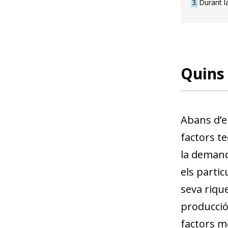
3
Durant la
Quins 
Abans d’en
factors te
la demanda
els partic
seva rique
producció 
factors m