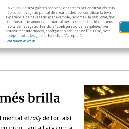
CaixaBank utilitza galetes pròpies i de tercers per analitzar els teus
Head
H
hàbits de navegació per tal de crear dades, personalitzar la teva
experiència de navegació (per exemple, l’idioma) i la publicitat, fins
i tot mostrar-te anuncis adaptats al perfil creat en funció dels teus
Anàlisi sectorial
Àrees geogràfiques
Public
hàbits de navegació. Fes clic a “Configuració de les galetes” per
obtenir més informació, configurar o rebutjar-ne l’ús. O bé, pots
acceptar totes les galetes fent clic a “Acceptar”.
Configuració de cookie
 més brilla
limentat el
rally
de l'or, així
seu preu, tant a llarg com a