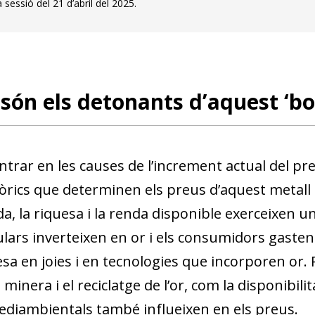
 sessió del 21 d’abril del 2025.
són els detonants d’aquest ‘bo
trar en les causes de l’increment actual del preu 
òrics que determinen els preus d’aquest metall p
, la riquesa i la renda disponible exerceixen un
ulars inverteixen en or i els consumidors gasten
sa en joies i en tecnologies que incorporen or. P
minera i el reciclatge de l’or, com la disponibili
ediambientals també influeixen en els preus.