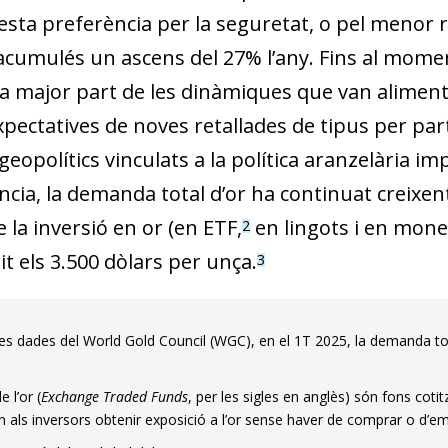
esta preferència per la seguretat, o pel menor ri
 acumulés un ascens del 27% l’any. Fins al mom
 la major part de les dinàmiques que van alimen
pectatives de noves retallades de tipus per part 
 geopolítics vinculats a la política aranzelària
cia, la demanda total d’or ha continuat creixent
e la inversió en or (en ETF,
en lingots i en mone
2
it els 3.500 dòlars per unça.
3
es dades del World Gold Council (WGC), en el 1T 2025, la demanda tota
e l’or (
Exchange Traded Funds
, per les sigles en anglès) són fons cotit
 als inversors obtenir exposició a l’or sense haver de comprar o d’e