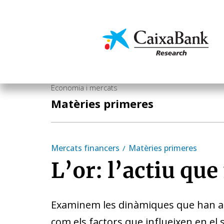
Vés
al
contingut
Economia i mercats
Economia i mercats
Matèries primeres
Mercats financers
Matèries primeres
L’or: l’actiu que
Examinem les dinàmiques que han a
com els factors que influeixen en el 