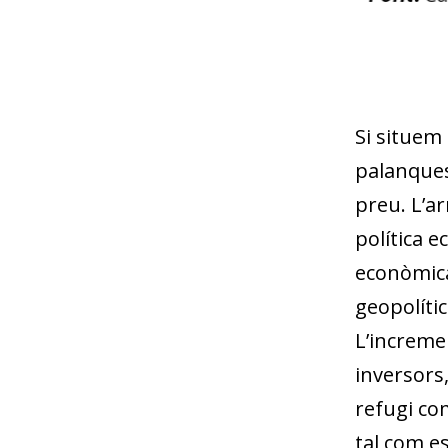
Si situem
palanques
preu. L’a
política e
econòmica 
geopolític
L’incremen
inversors,
refugi com
tal com es