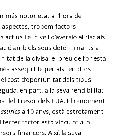
n més notorietat a l’hora de
ts aspectes, trobem factors
actius i el nivell d’aversió al risc als
elació amb els seus determinants a
itat de la divisa: el preu de l’or està
a més assequible per als tenidors
 el cost d’oportunitat dels tipus
eguda, en part, a la seva rendibilitat
ns del Tresor dels EUA. El rendiment
easuries
a 10 anys, està estretament
 tercer factor està vinculat a la
sors financers. Així, la seva