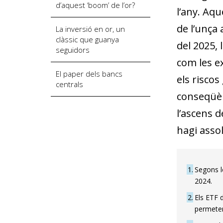
d’aquest ‘boom’ de l’or?
l’any. Aqu
de l’unça
La inversió en or, un
clàssic que guanya
del 2025,
seguidors
com les ex
El paper dels bancs
els riscos
centrals
conseqüèn
l’ascens d
hagi assol
1
Segons l
2024.
2
Els ETF d
permeten