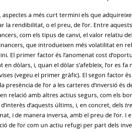
, aspectes a més curt termini els que adquireixe
 la rendibilitat, o el preu, de l’or. Entre aques
cers, com els tipus de canvi, el valor relatiu dels 
inancers, que introdueixen més volatilitat en r
ini. El primer factor és l’anomenat cost d’oportun
en dòlars, i, quan el dòlar s’afebleix, l’or es f
ivises (vegeu el primer gràfic). El segon factor és
 la presència de l’or a les carteres d’inversió és d
en relació amb altres actius segurs, com els bo
 d’interès d’aquests últims, i, en concret, dels
tr
nat, i de manera inversa, amb el preu de l’or. I el
dow)
ió de l’or com un actiu refugi per part dels inver
 window)