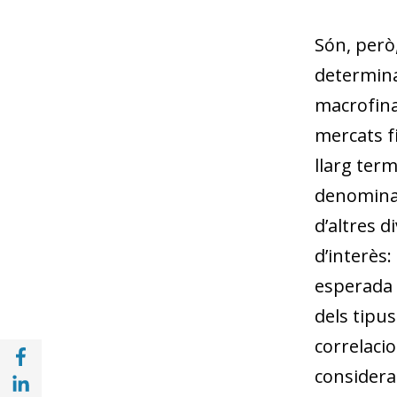
Són, però
determinar
macrofinan
mercats f
llarg term
denominat 
d’altres d
d’interès:
esperada 
dels tipus
correlacio
Compartir a Facebook (opens in a new win
considerac
Compartir a with Linkedin (opens in a new