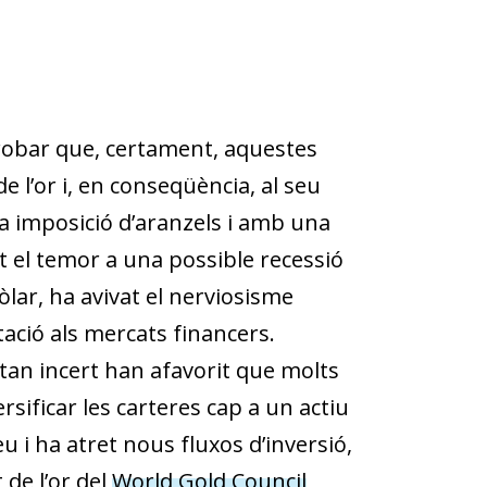
trobar que, certament, aquestes
l’or i, en conseqüència, al seu
a imposició d’aranzels i amb una
t el temor a una possible recessió
òlar, ha avivat el nerviosisme
tació als mercats financers.
rn tan incert han afavorit que molts
ersificar les carteres cap a un actiu
u i ha atret nous fluxos d’inversió,
 de l’or del
World Gold Council