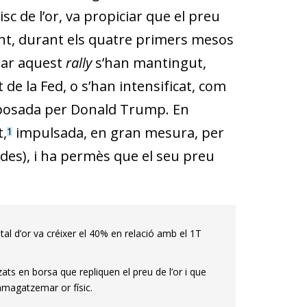
sc de l’or, va propiciar que el preu
ent, durant els quatre primers mesos
tar aquest
rally
s’han mantingut,
de la Fed, o s’han intensificat, com
 imposada per Donald Trump. En
,
impulsada, en gran mesura, per
1
des), i ha permès que el seu preu
l d’or va créixer el 40% en relació amb el 1T
zats en borsa que repliquen el preu de l’or i que
mmagatzemar or físic.