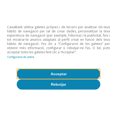
3
Vegeu «La possible pujada de les rendibilitats a llarg
termini és un risc per a la renda variable?», a
l’IM07/2021.
CaixaBank utilitza galetes pròpies i de tercers per analitzar els teus
Temes clau
hàbits de navegació per tal de crear dades, personalitzar la teva
experiència de navegació (per exemple, l’idioma) i la publicitat, fins i
tot mostrar-te anuncis adaptats al perfil creat en funció dels teus
hàbits de navegació. Fes clic a “Configuració de les galetes” per
obtenir més informació, configurar o rebutjar-ne l’ús. O bé, pots
acceptar totes les galetes fent clic a “Acceptar”.
Configuració de cookie
Acceptar
Rebutjar