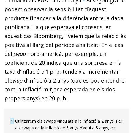
d’inflació als EUA i a Alemanya.
Al segon gràfic
podem observar la sensibilitat d’aquest
producte financer a la diferència entre la dada
publicada i la que esperava el consens, en
aquest cas Bloomberg, i veiem que la relació és
positiva al llarg del període analitzat. En el cas
del
swap
nord-americà, per exemple, un
coeficient de 20 indica que una sorpresa en la
taxa d’inflació d’1 p. p. tendeix a incrementar
el
swap
d’in­­fla­­ció a 2 anys (que es pot entendre
com la inflació mitjana esperada en els dos
propers anys) en 20 p. b.
1
Utilitzarem els swaps vinculats a la inflació a 2 anys. Per
als swaps de la inflació de 5 anys d’aquí a 5 anys, els