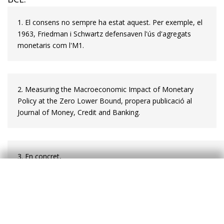
1. El consens no sempre ha estat aquest. Per exemple, el
1963, Friedman i Schwartz defensaven l'ús d'agregats
monetaris com l'M1.
2.
Measuring the Macroeconomic Impact of Monetary
Policy at the Zero Lower
Bound
, propera publicació al
Journal of Money, Credit and Banking.
3.
En concret,
t
i
p
u
s
t
t
a
y
l
o
r
=
r
n
+
π
t
+
ϕ
π
(
π
t
−
π
∗
)
+
ϕ
u
(
u
t
−
u
t
n
)
r
n
π
t
,
on
= 2%
és el tipus d’interès natural
,
és la inflació actual
π
∗
u
t
u
t
n
i
=
2% la inflació
objcetiu,
és la taxa d’atur
i
la taxa
ϕ
π
ϕ
u
d’atur natural
i
= 0,5
i
=
–1.
Vegeu Ne­chio (2011),
Monetary Policy When One Size Does Not Fit All
, Federal