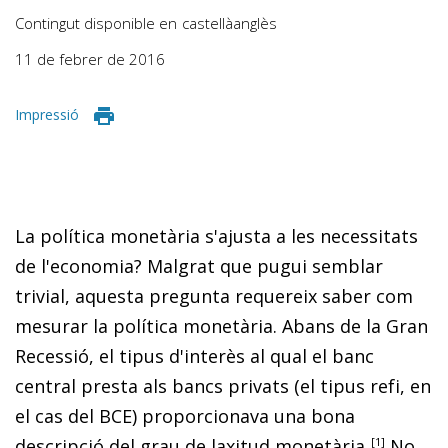
Contingut disponible en
castellà
anglès
11 de febrer de 2016
Impressió
La política monetària s'ajusta a les necessitats
de l'eco­­no­­mia? Malgrat que pugui semblar
trivial, aquesta pregunta requereix saber com
mesurar la política monetària. Abans de la Gran
Recessió, el tipus d'interès al qual el banc
central presta als bancs privats (el tipus refi, en
el cas del BCE) proporcionava una bona
descripció del grau de laxitud mo­­netària
.
1
No