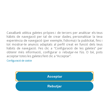
CaixaBank Research
8 jul. 2026
CaixaBank utilitza galetes pròpies i de tercers per analitzar els teus
hàbits de navegació per tal de crear dades, personalitzar la teva
experiència de navegació (per exemple, l’idioma) i la publicitat, fins i
tot mostrar-te anuncis adaptats al perfil creat en funció dels teus
hàbits de navegació. Fes clic a “Configuració de les galetes” per
obtenir més informació, configurar o rebutjar-ne l’ús. O bé, pots
acceptar totes les galetes fent clic a “Acceptar”.
Configuració de cookie
Acceptar
Rebutjar
Mercats financers