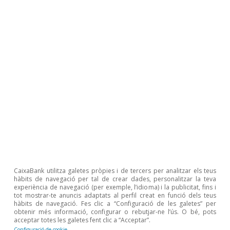
CaixaBank utilitza galetes pròpies i de tercers per analitzar els teus
hàbits de navegació per tal de crear dades, personalitzar la teva
experiència de navegació (per exemple, l’idioma) i la publicitat, fins i
tot mostrar-te anuncis adaptats al perfil creat en funció dels teus
hàbits de navegació. Fes clic a “Configuració de les galetes” per
obtenir més informació, configurar o rebutjar-ne l’ús. O bé, pots
acceptar totes les galetes fent clic a “Acceptar”.
Configuració de cookie