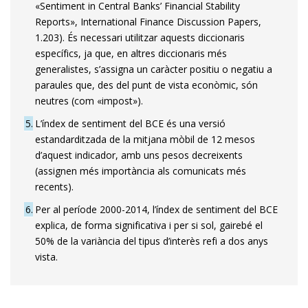
«Sentiment in Central Banks’ Financial Stability
Reports», International Fi­­nance Discussion Papers,
1.203). És necessari utilitzar aquests diccionaris
específics, ja que, en altres diccionaris més
generalistes, s’assigna un caràcter positiu o negatiu a
paraules que, des del punt de vista econòmic, són
neutres (com «impost»).
5
L’índex de sentiment del BCE és una versió
estandarditzada de la mitjana mòbil de 12 mesos
d’aquest indicador, amb uns pesos decreixents
(assignen més importància als comunicats més
recents).
6
Per al període 2000-2014, l’índex de sentiment del BCE
explica, de forma significativa i per si sol, gairebé el
50% de la variància del tipus d’in­­te­­rès refi a dos anys
vista.