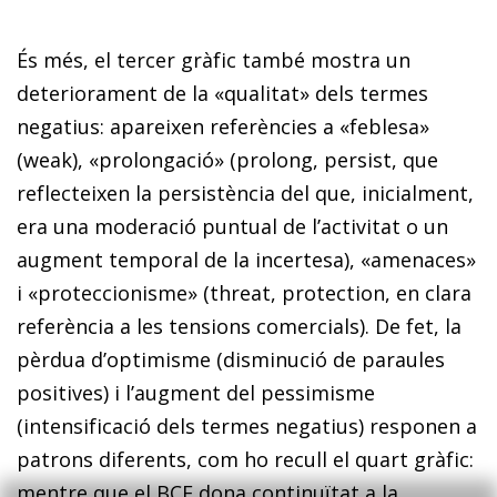
És més, el tercer gràfic també mostra un
deteriorament de la «qualitat» dels termes
negatius: apareixen referències a «feblesa»
(weak), «prolongació» (prolong, persist, que
reflecteixen la persistència del que, inicialment,
era una moderació puntual de l’activitat o un
augment tem­­po­­­­ral de la incertesa), «amenaces»
i «proteccionisme» (threat, protection, en clara
referència a les tensions comercials). De fet, la
pèrdua d’optimisme (disminució de paraules
positives) i l’augment del pessimisme
(intensificació dels termes negatius) responen a
patrons diferents, com ho recull el quart gràfic:
mentre que el BCE dona continuïtat a la