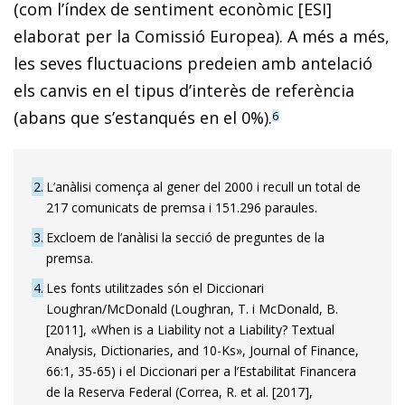
(com l’índex de sentiment econòmic [ESI]
elaborat per la Comissió Europea). A més a més,
les seves fluctuacions predeien amb antelació
els canvis en el tipus d’interès de referència
(abans que s’estanqués en el 0%).
6
2
L’anàlisi comença al gener del 2000 i recull un total de
217 comunicats de premsa i 151.296 paraules.
3
Excloem de l’anàlisi la secció de preguntes de la
premsa.
4
Les fonts utilitzades són el Diccionari
Loughran/McDonald (Loughran, T. i McDonald, B.
[2011], «When is a Liability not a Liability? Textual
Analysis, Dictionaries, and 10-Ks», Journal of Finance,
66:1, 35-65) i el Diccionari per a l’Estabilitat Financera
de la Reserva Federal (Correa, R. et al. [2017],