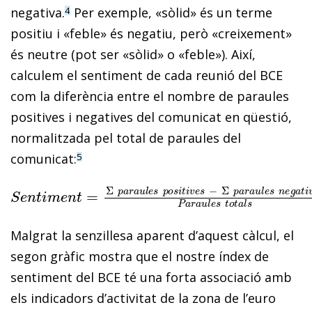
negativa.
Per exemple, «sòlid» és un terme
4
positiu i «fe­­ble» és negatiu, però «creixement»
és neutre (pot ser «sòlid» o «feble»). Així,
calculem el sentiment de cada reunió del BCE
com la diferència entre el nombre de paraules
positives i negatives del comunicat en qüestió,
normalitzada pel total de paraules del
comunicat:
5
S
e
n
t
i
m
e
n
t
=
Σ
p
a
r
a
u
l
e
s
p
o
s
i
t
i
v
e
s
−
Σ
p
a
r
a
u
l
e
s
Malgrat la senzillesa aparent d’aquest càlcul, el
segon gràfic mostra que el
nostre índex de
sentiment del BCE té una forta associació amb
els indicadors d’activitat de la zona de l’euro