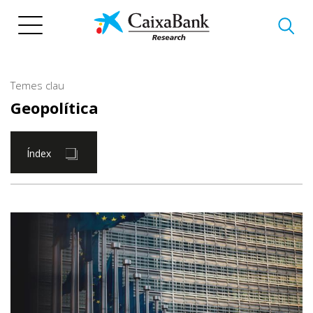
Vés
al
contingut
Temes clau
Geopolítica
Índex