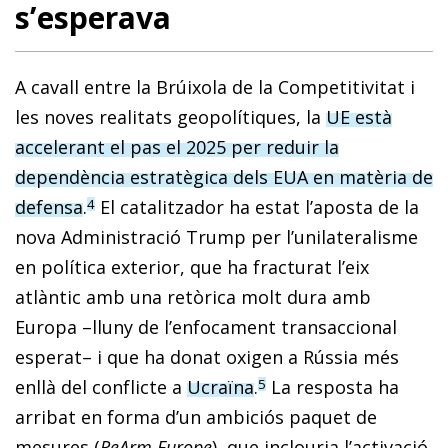
s’esperava
A cavall entre la Brúixola de la Competitivitat i
les noves realitats geopolítiques, la
UE està
accelerant el pas el 2025 per reduir la
dependència estratègica dels EUA en matèria de
defensa
.
El catalitzador ha estat l’aposta de la
4
nova Administració Trump per l’unilateralisme
en política exterior, que ha fracturat l’eix
atlàntic amb una retòrica molt dura amb
Europa –lluny de l’enfocament transaccional
esperat– i que ha donat oxigen a Rússia més
enllà del conflicte a
Ucraïna
.
La resposta ha
5
arribat en forma d’un ambiciós paquet de
mesures (
ReArm Europe
), que inclouria l’activació