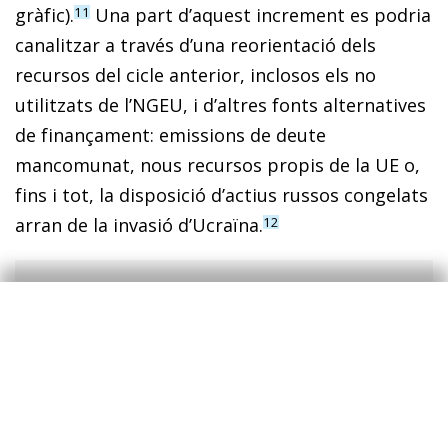
gràfic).
Una part d’aquest increment es podria
11
canalitzar a través d’una reorientació dels
recursos del cicle anterior, inclosos els no
utilitzats de l’NGEU, i d’altres fonts alternatives
de finançament: emissions de deute
mancomunat, nous recursos propis de la UE o,
fins i tot, la disposició d’actius russos congelats
arran de la invasió d’Ucraïna.
12
8
Banc Mundial (2025), «Ukraine: Fourth Rapid Damage
and Needs Assessment Fourth Rapid Damage and
Needs Assessment».
9
Vegeu Darvas, Z. i Mejino-López, J. (2024), «What
enlargement could imply for the European Union’s
budget», Bruegel.