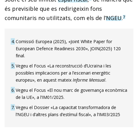
és previsible que es redirigeixin fons
comunitaris no utilitzats, com els de l’
NGEU
.
7
4
Comissió Europea (2025), «Joint White Paper for
European Defence Readiness 2030», JOIN(2025) 120
final.
5
Vegeu el Focus «La reconstrucció d’Ucraïna i les
possibles implicacions per a l’escenari energètic
europeu», en aquest mateix
Informe Mensual
.
6
Vegeu el Focus «El nou marc de governança econòmica
de la UE», a l’IM01/2025.
7
Vegeu el Dossier «La capacitat transformadora de
l’NGEU i d’altres plans d’estímul fiscal», a l’IM03/2025