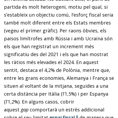
partida és molt heterogeni, motiu pel qual, si
s’estableix un objectiu comú, l’esforç fiscal seria
també molt diferent entre els Estats membres
(vegeu el primer gràfic). Per raons òbvies, els
països limítrofes amb Rússia i amb Ucraïna són
els que han registrat un increment més
significatiu des del 2021 i els que han mostrat
les ràtios més elevades el 2024. En aquest
sentit, destaca el 4,2% de Polònia, mentre que,
entre les grans economies, Alemanya i França se
situen al voltant de la mitjana, seguides a una
certa distància per Itàlia (l’1,5%) i per Espanya
(l’1,2%). En alguns casos, cobrir
aquest
gap
comportarà un estrès addicional
sobre el seu limitat
espai fiscal
,
de manera que
6