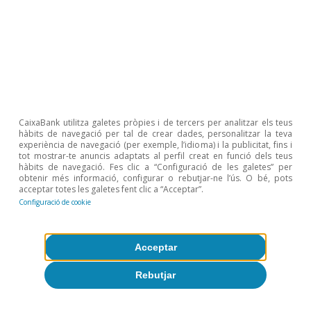
Javier García Arenas
Etiquetes:
CaixaBank utilitza galetes pròpies i de tercers per analitzar els teus
Comptes públics
Deute públic
hàbits de navegació per tal de crear dades, personalitzar la teva
experiència de navegació (per exemple, l’idioma) i la publicitat, fins i
Espanya
tot mostrar-te anuncis adaptats al perfil creat en funció dels teus
hàbits de navegació. Fes clic a “Configuració de les galetes” per
obtenir més informació, configurar o rebutjar-ne l’ús. O bé, pots
acceptar totes les galetes fent clic a “Acceptar”.
Configuració de cookie
1
Vegeu l’
Informe de seguiment
2026 del Pla Fiscal i
Acceptar
Estructural a Mitjà Termini 2025-2028
, de maig del
2026.
Rebutjar
2
Tant la despesa com els ingressos exclouen les
transferències de la UE.