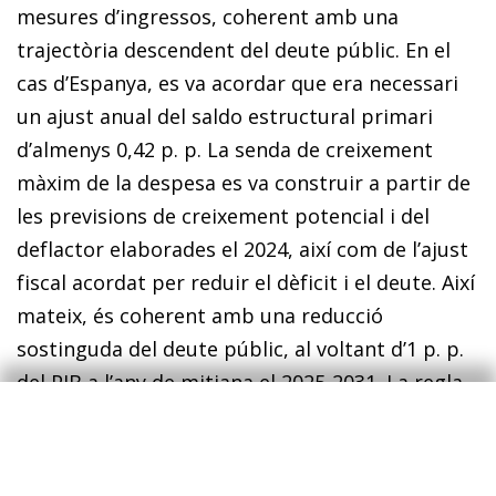
mesures d’ingressos, coherent amb una
trajectòria descendent del deute públic. En el
cas d’Espanya, es va acordar que era necessari
un ajust anual del saldo estructural primari
d’almenys 0,42 p. p. La senda de creixement
màxim de la despesa es va construir a partir de
les previsions de creixement potencial i del
deflactor elaborades el 2024, així com de l’ajust
fiscal acordat per reduir el dèficit i el deute. Així
mateix, és coherent amb una reducció
sostinguda del deute públic, al voltant d’1 p. p.
del PIB a l’any de mitjana el 2025-2031. La regla
permet que el creixement de la despesa
computable superi la senda acordada, però
només fins a un límit: fins al 0,3% del PIB cada