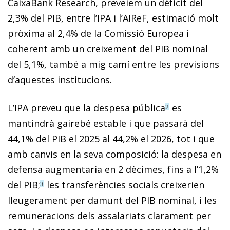
CaixaBank Research, preveiem un dèficit del
2,3% del PIB, entre l’IPA i l’AIReF, estimació molt
pròxima al 2,4% de la Comissió Europea i
coherent amb un creixement del PIB nominal
del 5,1%, també a mig camí entre les previsions
d’aquestes institucions.
L’IPA preveu que la despesa pública
es
2
mantindrà gairebé estable i que passarà del
44,1% del PIB el 2025 al 44,2% el 2026, tot i que
amb canvis en la seva composició: la despesa en
defensa augmentaria en 2 dècimes, fins a l’1,2%
del PIB;
les transferències socials creixerien
3
lleugerament per damunt del PIB nominal, i les
remuneracions dels assalariats clarament per