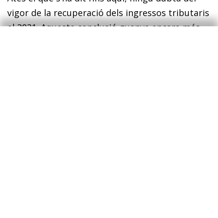
vigor de la recuperació dels ingressos tributaris
el 2021. Aquesta conclusió guanya encara més
rellevància quan comparem el creixement
interanual dels ingressos del 2021 (el 15,1%)
amb el del PIB nominal (el 7,2%). És a dir, els
ingressos fiscals van créixer el doble que el PIB
(la relació històrica en­­tre el creixement del PIB i
la recaptació és d’1 a 1,2).
Aquest comportament és coherent amb un
estudi realitzat per economistes del BCE,
que
4
estimaven que Espanya és l’economia de la zona
de l’euro en què els ingressos pú­­blics
reaccionen en períodes expansius i passen
d’una re­­la­­ció històrica de la ràtio entre el