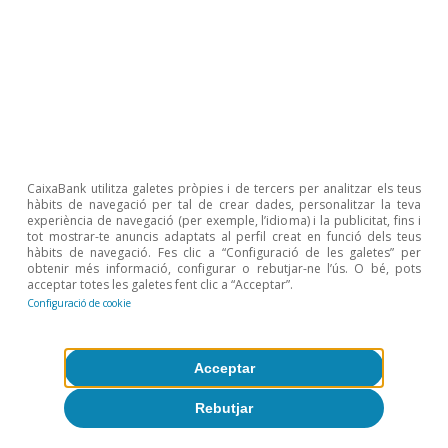
Política monetària i fiscal
CaixaBank utilitza galetes pròpies i de tercers per analitzar els teus
hàbits de navegació per tal de crear dades, personalitzar la teva
experiència de navegació (per exemple, l’idioma) i la publicitat, fins i
tot mostrar-te anuncis adaptats al perfil creat en funció dels teus
hàbits de navegació. Fes clic a “Configuració de les galetes” per
Tot sobre Temes clau
obtenir més informació, configurar o rebutjar-ne l’ús. O bé, pots
acceptar totes les galetes fent clic a “Acceptar”.
Configuració de cookie
Articles relacionats
Acceptar
Rebutjar