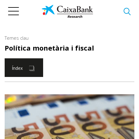
Vés
al
contingut
Temes clau
Política monetària i fiscal
Índex