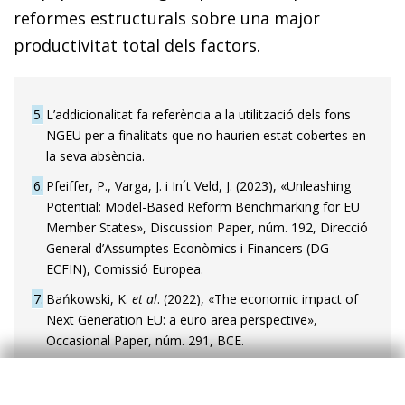
reformes estructurals sobre una major
productivitat total dels factors.
5
L’addicionalitat fa referència a la utilització dels fons
NGEU per a finalitats que no haurien estat cobertes en
la seva absència.
6
Pfeiffer, P., Varga, J. i In´t Veld, J. (2023), «Unleashing
Potential: Model-Based Reform Benchmarking for EU
Member States», Discussion Paper, núm. 192, Direcció
General d’Assumptes Econòmics i Financers (DG
ECFIN), Comissió Europea.
7
Bańkowski, K.
et al
. (2022), «The economic impact of
Next Generation EU: a euro area perspective»,
Occasional Paper, núm. 291, BCE.