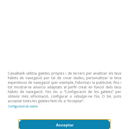
document de treball de la Comissió Europea que
acompanyava l’avaluació intermèdia de l’MRR publicada
al febrer del 2024.
4
Bańkowski, K.
et al
. (2024), «Four years into
NextGeneration EU: what impact on the euro area
economy», Occasional Paper, núm. 362, BCE.
5
L’addicionalitat fa referència a la utilització dels fons
NGEU per a finalitats que no haurien estat cobertes en
la seva absència.
6
Pfeiffer, P., Varga, J. i In´t Veld, J. (2023), «Unleashing
Potential: Model-Based Reform Benchmarking for EU
Member States», Discussion Paper, núm. 192, Direcció
CaixaBank utilitza galetes pròpies i de tercers per analitzar els teus
General d’Assumptes Econòmics i Financers (DG
hàbits de navegació per tal de crear dades, personalitzar la teva
ECFIN), Comissió Europea.
experiència de navegació (per exemple, l’idioma) i la publicitat, fins i
tot mostrar-te anuncis adaptats al perfil creat en funció dels teus
7
Bańkowski, K.
et al
. (2022), «The economic impact of
hàbits de navegació. Fes clic a “Configuració de les galetes” per
Next Generation EU: a euro area perspective»,
obtenir més informació, configurar o rebutjar-ne l’ús. O bé, pots
Occasional Paper, núm. 291, BCE.
acceptar totes les galetes fent clic a “Acceptar”.
Configuració de cookie
8
Vegeu el Focus «Draghi proposa una política industrial
europea com a motor davant els reptes de les
properes dècades», a l’IM10/2024.
Acceptar
9
Vegeu els articles del Dossier «Unida en la diversitat: