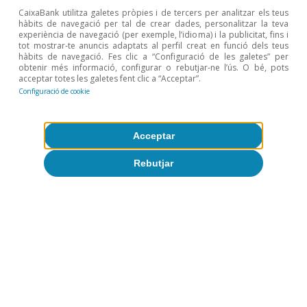
CaixaBank utilitza galetes pròpies i de tercers per analitzar els teus
hàbits de navegació per tal de crear dades, personalitzar la teva
experiència de navegació (per exemple, l’idioma) i la publicitat, fins i
tot mostrar-te anuncis adaptats al perfil creat en funció dels teus
hàbits de navegació. Fes clic a “Configuració de les galetes” per
obtenir més informació, configurar o rebutjar-ne l’ús. O bé, pots
acceptar totes les galetes fent clic a “Acceptar”.
Tot sobre Temes clau
Configuració de cookie
Acceptar
Rebutjar
Articles relacionats