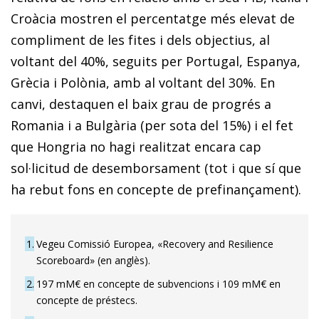
Croàcia mostren el percentatge més elevat de
compliment de les fites i dels objectius, al
voltant del 40%, seguits per Portugal, Espanya,
Grècia i Polònia, amb al voltant del 30%. En
canvi, destaquen el baix grau de progrés a
Romania i a Bulgària (per sota del 15%) i el fet
que Hongria no hagi realitzat encara cap
sol·licitud de desemborsament (tot i que sí que
ha rebut fons en concepte de prefinançament).
1
Vegeu Comissió Europea, «Recovery and Resilience
Scoreboard» (en anglès).
2
197 mM€ en concepte de subvencions i 109 mM€ en
concepte de préstecs.