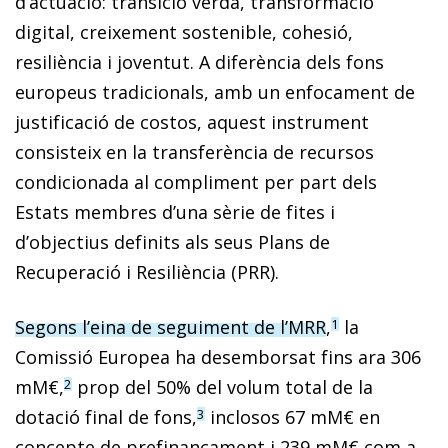
d’actuació: transició verda, transformació
digital, creixement sostenible, cohesió,
resiliència i joventut. A diferència dels fons
europeus tradicionals, amb un enfocament de
justificació de costos, aquest instrument
consisteix en la transferència de recursos
condicionada al compliment per part dels
Estats membres d’una sèrie de fites i
d’objectius definits als seus Plans de
Recuperació i Resi­liència (PRR).
Segons l’eina de seguiment de l’MRR
,
la
1
Comissió Europea ha desemborsat fins ara 306
mM€,
prop del 50% del volum total de la
2
dotació final de fons,
inclosos 67 mM€ en
3
concepte de prefinançament i 239 mM€ com a