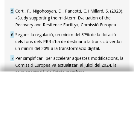
5
Corti, F., Nigohosyan, D., Pancotti, C. i Millard, S. (2023),
«Study supporting the mid-term Evaluation of the
Recovery and Resilience Facility», Comissió Europea.
6
Segons la regulació, un mínim del 37% de la dotació
dels fons dels PRR s’ha de destinar a la transició verda i
un mínim del 20% a la transformació digital.
7
Per simplificar i per accelerar aquestes modificacions, la
Comissió Europea va actualitzar, al juliol del 2024, la
seva orientació als Estats membres.
8
Prenem com a referència la desviació acumulada del
deflactor del PIB durant el període 2022-2024
comparada amb les previsions de la tardor del 2021 de
la Comissió Europea.