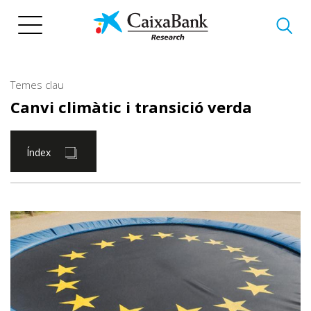
Vés
al
contingut
Temes clau
Canvi climàtic i transició verda
Índex