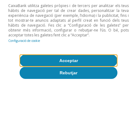
CaixaBank utilitza galetes pròpies i de tercers per analitzar els teus
hàbits de navegació per tal de crear dades, personalitzar la teva
experiència de navegació (per exemple, l’idioma) i la publicitat, fins i
tot mostrar-te anuncis adaptats al perfil creat en funció dels teus
hàbits de navegació. Fes clic a “Configuració de les galetes” per
obtenir més informació, configurar o rebutjar-ne l’ús. O bé, pots
acceptar totes les galetes fent clic a “Acceptar”.
Tot sobre Temes clau
Configuració de cookie
Acceptar
Rebutjar
Articles relacionats