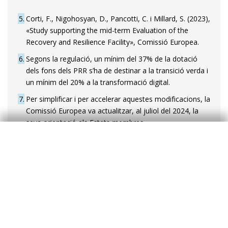
5
Corti, F., Nigohosyan, D., Pancotti, C. i Millard, S. (2023),
«Study supporting the mid-term Evaluation of the
Recovery and Resilience Facility», Comissió Europea.
6
Segons la regulació, un mínim del 37% de la dotació
dels fons dels PRR s’ha de destinar a la transició verda i
un mínim del 20% a la transformació digital.
7
Per simplificar i per accelerar aquestes modificacions, la
Comissió Europea va actualitzar, al juliol del 2024, la
seva orientació als Estats membres.
8
Prenem com a referència la desviació acumulada del
deflactor del PIB durant el període 2022-2024
comparada amb les previsions de la tardor del 2021 de
la Comissió Europea.