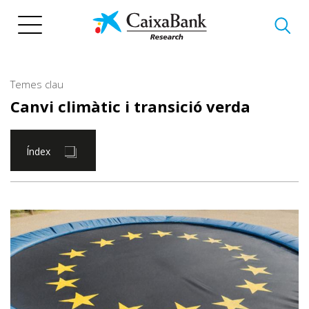
Vés
al
contingut
Temes clau
Canvi climàtic i transició verda
Índex