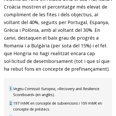
Croàcia mostren el percentatge més elevat de
compliment de les fites i dels objectius, al
voltant del 40%, seguits per Portugal, Espanya,
Grècia i Polònia, amb al voltant del 30%. En
canvi, destaquen el baix grau de progrés a
Romania i a Bulgària (per sota del 15%) i el fet
que Hongria no hagi realitzat encara cap
sol·licitud de desemborsament (tot i que sí que
ha rebut fons en concepte de prefinançament).
1
Vegeu Comissió Europea, «Recovery and Resilience
Scoreboard» (en anglès).
2
197 mM€ en concepte de subvencions i 109 mM€ en
concepte de préstecs.