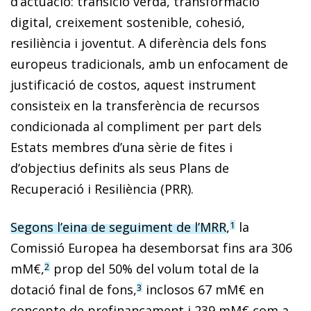
d’actuació: transició verda, transformació
digital, creixement sostenible, cohesió,
resiliència i joventut. A diferència dels fons
europeus tradicionals, amb un enfocament de
justificació de costos, aquest instrument
consisteix en la transferència de recursos
condicionada al compliment per part dels
Estats membres d’una sèrie de fites i
d’objectius definits als seus Plans de
Recuperació i Resi­liència (PRR).
Segons l’eina de seguiment de l’MRR
,
la
1
Comissió Europea ha desemborsat fins ara 306
mM€,
prop del 50% del volum total de la
2
dotació final de fons,
inclosos 67 mM€ en
3
concepte de prefinançament i 239 mM€ com a