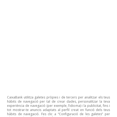
Etiquetes:
Comptes públics
Deute públic
Estats Units
Geopolítica
1
Els anys fiscals dels EUA van de l’1 d’octubre al 30 de
setembre.
2
La CBO és una agència no partidista del Congrés
encarregada de proporcionar anàlisis econòmiques i
pressupostàries.
3
Les projeccions de la CBO s’elaboren sota el supòsit
CaixaBank utilitza galetes pròpies i de tercers per analitzar els teus
que, durant la propera dècada, tant els ingressos com
hàbits de navegació per tal de crear dades, personalitzar la teva
les despeses mantindran les tendències marcades per
experiència de navegació (per exemple, l’idioma) i la publicitat, fins i
les polítiques actuals i que la inflació i el creixement del
tot mostrar-te anuncis adaptats al perfil creat en funció dels teus
PIB se situaran, de mitjana, en el 2,0% i en l’1,8%,
hàbits de navegació. Fes clic a “Configuració de les galetes” per