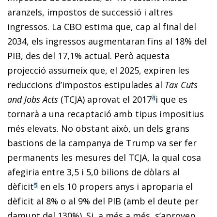
aranzels, impostos de successió i altres
ingressos. La CBO estima que, cap al final del
2034, els ingressos augmentaran fins al 18% del
PIB, des del 17,1% actual. Però aquesta
projecció assumeix que, el 2025, expiren les
reduccions d’impostos estipulades al
Tax Cuts
and Jobs Acts
(TCJA) aprovat el 2017
i que es
4
tornarà a una recaptació amb tipus impositius
més elevats. No obstant això, un dels grans
bastions de la campanya de Trump va ser fer
permanents les mesures del TCJA, la qual cosa
afegiria entre 3,5 i 5,0 bilions de dòlars al
dèficit
en els 10 propers anys i aproparia el
5
dèficit al 8% o al 9% del PIB (amb el deute per
damunt del 130%). Si, a més a més, s’aproven