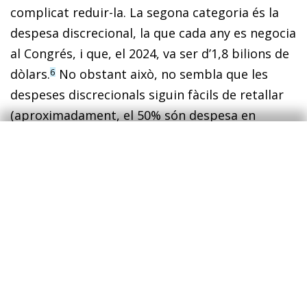
complicat reduir-la. La segona categoria és la
despesa discrecional, la que cada any es negocia
al Congrés, i que, el 2024, va ser d’1,8 bilions de
dòlars.
No obstant això, no sembla que les
6
despeses discrecionals siguin fàcils de retallar
(aproximadament, el 50% són despesa en
defensa), i, en qualsevol cas, estan en cotes
històricament baixes i amb perspectives de
disminuir sota les previsions de continuïtat de
la CBO. I la tercera categoria és el pagament
d’interessos del deute, i és on es concentra la
gran part del deteriorament. El 2024, els
pagaments d’interessos van augmentar fins als
949.000 milions de dòlars, una xifra superior a la
despesa total en defensa (826.000 milions) o en