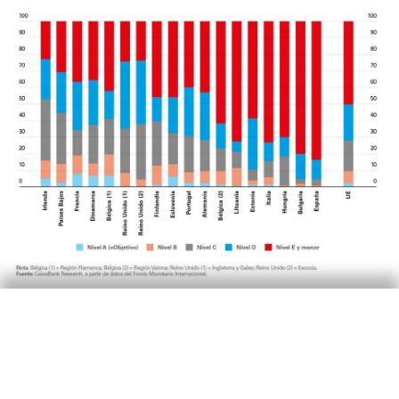
Davant aquesta situació, l
a Comissió Europea
recomana que la renovació del parc
d’habitatges sigui una de les prioritats dels