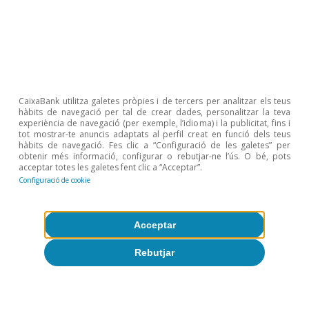
CaixaBank utilitza galetes pròpies i de tercers per analitzar els teus
hàbits de navegació per tal de crear dades, personalitzar la teva
experiència de navegació (per exemple, l’idioma) i la publicitat, fins i
tot mostrar-te anuncis adaptats al perfil creat en funció dels teus
hàbits de navegació. Fes clic a “Configuració de les galetes” per
obtenir més informació, configurar o rebutjar-ne l’ús. O bé, pots
acceptar totes les galetes fent clic a “Acceptar”.
Configuració de cookie
Immobiliari
Acceptar
Què ens diuen les dades d’alta
Rebutjar
freqüència sobre els lloguers a
Espanya?
David Cesar Heymann