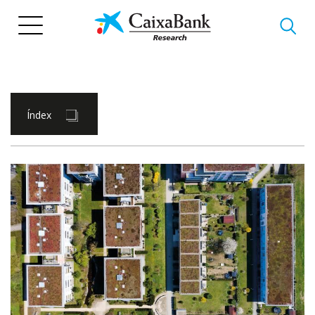
Vés
al
contingut
Índex