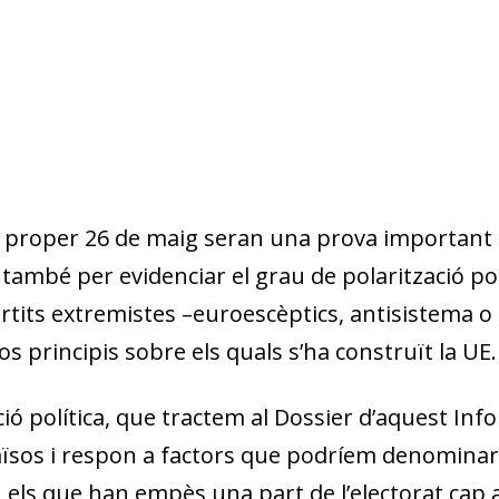
l proper 26 de maig seran una prova important 
també per evidenciar el grau de polarització polí
rtits extremistes –euroescèptics, antisistema o
 principis sobre els quals s’ha construït la UE.
ió política, que tractem al Dossier d’aquest
Inf
sos i respon a factors que podríem denominar 
 els que han empès una part de l’electorat cap 