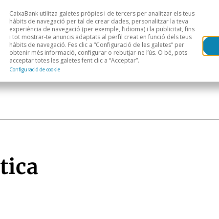
CaixaBank utilitza galetes pròpies i de tercers per analitzar els teus
Head
H
hàbits de navegació per tal de crear dades, personalitzar la teva
experiència de navegació (per exemple, l’idioma) i la publicitat, fins
i tot mostrar-te anuncis adaptats al perfil creat en funció dels teus
Anàlisi sectorial
Àrees geogràfiques
Public
hàbits de navegació. Fes clic a “Configuració de les galetes” per
obtenir més informació, configurar o rebutjar-ne l’ús. O bé, pots
acceptar totes les galetes fent clic a “Acceptar”.
Configuració de cookie
tica