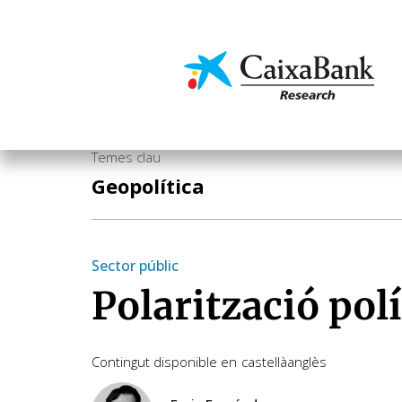
Vés
al
contingut
Economia i mercats
Temes clau
Geopolítica
Sector públic
Polarització polí
Contingut disponible en
castellà
anglès