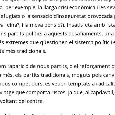
a, per exemple, la llarga crisi econòmica i les s
s refugiats o la sensació d’inseguretat provocada 
a feina?, i la meva pensió?). Insatisfeta amb l’
st
s partits polítics a aquests desafiaments, una p
s extremes que qüestionen el sistema polític i
ts més tradicionals.
m l’aparició de nous partits, o el reforçament d’
 a més, els partits tradicionals, moguts pels canv
e nous competidors, es veuen temptats a radicalit
viatge que comporta riscos, ja que, al capdavall, 
voltant del centre.