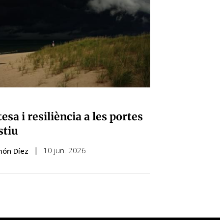
esa i resiliència a les portes
stiu
10 jun. 2026
món Díez