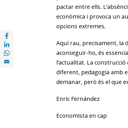
pactar entre ells. L’absènc
econòmica i provoca un aug
opcions extremes.
Compartir a Facebook (opens in a new win
Compartir a with Linkedin (opens in a new
Aquí rau, precisament, la di
Compartir a with Whatsapp (opens in a ne
aconseguir-ho, és essenci
Compartir a Email (opens in a new window)
l’actualitat. La construcc
diferent, pedagogia amb els
demanar, però és el que e
Enric Fernández
Economista en cap