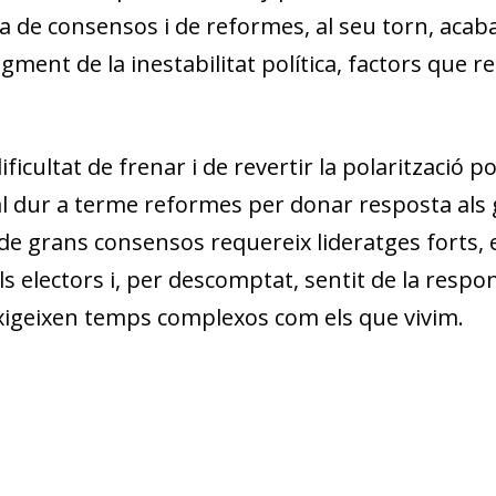
ia de consensos i de reformes, al seu torn, acab
ment de la inestabilitat política, factors que r
dow)
 window)
ficultat de frenar i de revertir la polarització po
w window)
al dur a terme reformes per donar resposta als
ió de grans consensos requereix lideratges fort
 electors i, per descomptat, sentit de la respon
xigeixen temps complexos com els que vivim.