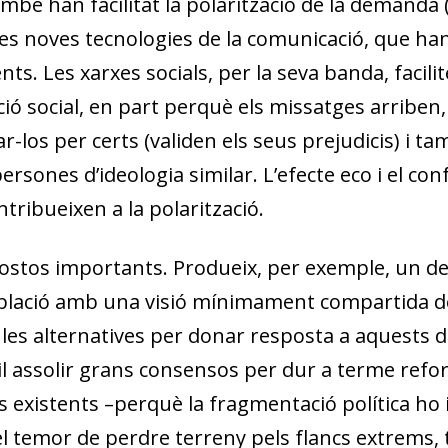
mbé han facilitat la polarització de la demanda (e
 les noves tecnologies de la comunicació, que ha
ts. Les xarxes socials, per la seva banda, facilit
ió social, en part perquè els missatges arriben, 
los per certs (validen els seus prejudicis) i 
rsones d’ideologia similar. L’efecte eco i el con
tribueixen a la polarització.
costos importants. Produeix, per exemple, un d
població amb una visió mínimament compartida d
 de les alternatives per donar resposta a aquests
ícil assolir grans consensos per dur a terme ref
 existents –perquè la fragmentació política ho 
 el temor de perdre terreny pels flancs extrems