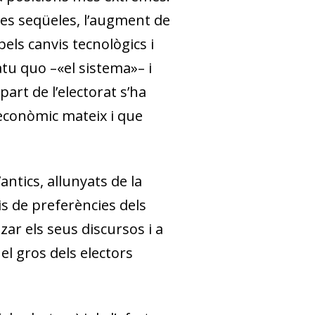
eves seqüeles, l’augment de
pels canvis tecnològics i
atu quo
–«el sistema»– i
art de l’electorat s’ha
 econòmic mateix i que
antics, allunyats de la
is de preferències dels
zar els seus discursos i a
el gros dels electors