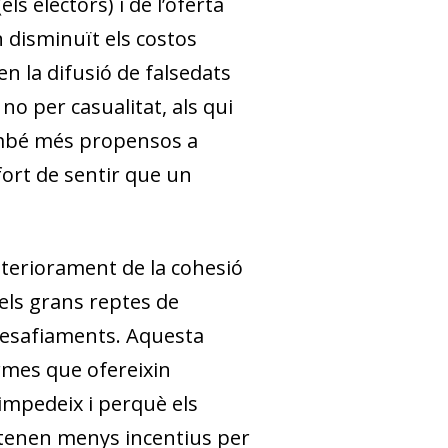
ls electors) i de l’oferta
n disminuït els costos
en la difusió de falsedats
no per casualitat, als qui
també més propensos a
fort de sentir que un
eteriorament de la cohesió
els grans reptes de
 desafiaments. Aquesta
ormes que ofereixin
impedeix i perquè els
, tenen menys incentius per