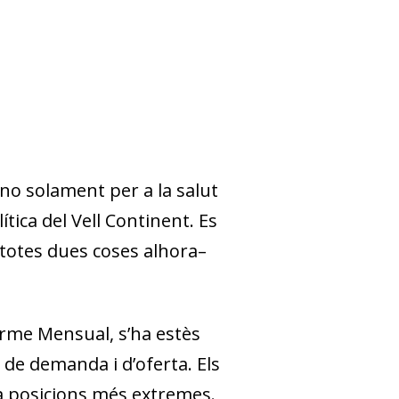
no solament per a la salut
tica del Vell Continent. Es
 totes dues coses alhora–
orme Mensual
, s’ha estès
de demanda i d’oferta. Els
a posicions més extremes.