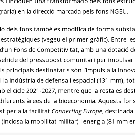
s i inclouen una transformació dels fons estructur
grària) en la direcció marcada pels fons NGEU.
ió dels fons també es modifica de forma substanc
 estratègiques (vegeu el primer gràfic). Entre l
ó d’un Fons de Competitivitat, amb una dotació d
vehicle del pressupost comunitari per impulsar l
ls principals destinataris són l’impuls a la inn
i la indústria de defensa i espacial (131 mm), 
b el cicle 2021-2027, mentre que la resta es desti
 a diferents àrees de la bioeconomia. Aquests 
 per a la facilitat
Connecting Europe
, destinada
dow)
(inclosa la mobilitat militar) i energia (81 mm en
 window)