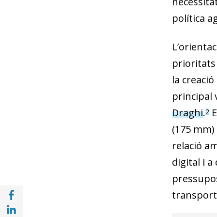
necessitat
política a
L’orientac
prioritats
la creaci
principal 
Draghi
.
E
2
(175 mm) 
relació am
digital i
pressupost
Compartir a Facebook (opens in a new win
transport 
Compartir a with Linkedin (opens in a new