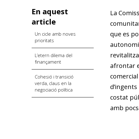
En aquest
La Comiss
article
comunitar
que es pot
Un cicle amb noves
prioritats
autonomia
revitalitz
L’etern dilema del
finançament
afrontar e
comercial
Cohesió i transició
verda, claus en la
d’ingents 
negociació política
costat pú
amb pocs g