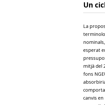
Un cic
La propos
terminolog
nominals, 
esperat en
pressupos
mitjà del 
fons NGEU
absorbiria
comporta 
canvis en 