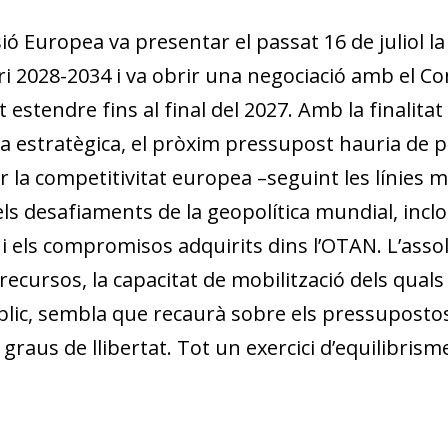
ió Europea va presentar el passat 16 de juliol l
i 2028-2034 i va obrir una negociació amb el C
 estendre fins al final del 2027. Amb la finalita
 estratègica, el pròxim pressupost hauria de p
ar la competitivitat europea –seguint les línies 
ls desa­fiaments de la geopolítica mundial, incl
 i els compromisos adquirits dins l’OTAN. L’asso
recursos, la capacitat de mobilització dels quals a
blic, sembla que recaurà sobre els pressuposto
raus de llibertat. Tot un exercici d’equilibrism