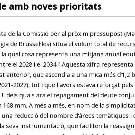
le amb noves prioritats
ta de la Comissió per al pròxim pressupost (Mar
ia de Brussel·les) situa el volum total de recur
la qual cosa representa una mitjana anual equiva
tre el 2028 i el 2034.
Aquesta xifra representa u
1
t anterior, que ascendia a una mica més d’1,2 bi
2021-2027), tot i que llavors estava reforçat pel
, dels quals ara el repagament del deute conj
 168 mm. A més a més, en nom de la simplicitat i 
una reducció del nombre d’àrees temàtiques i 
la seva instrumentació, que faciliten la reassign