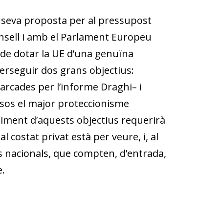
a seva proposta per al pressupost
onsell i amb el Parlament Europeu
t de dotar la UE d’una genuïna
erseguir dos grans objectius:
marcades per l’informe Draghi– i
osos el major proteccio­nisme
liment d’aquests objectius requerirà
l costat privat està per veure, i, al
s nacionals, que compten, d’entrada,
e.