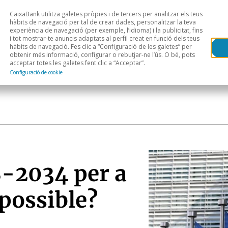
CaixaBank utilitza galetes pròpies i de tercers per analitzar els teus
Head
H
hàbits de navegació per tal de crear dades, personalitzar la teva
experiència de navegació (per exemple, l’idioma) i la publicitat, fins
i tot mostrar-te anuncis adaptats al perfil creat en funció dels teus
Anàlisi sectorial
Àrees geogràfiques
Public
hàbits de navegació. Fes clic a “Configuració de les galetes” per
obtenir més informació, configurar o rebutjar-ne l’ús. O bé, pots
acceptar totes les galetes fent clic a “Acceptar”.
Configuració de cookie
-2034 per a
possible?