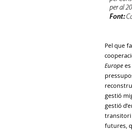
Pel que fa
cooperació
Europe
es 
pressupost
reconstru
gestió mig
gestió d’
transitor
futures, 