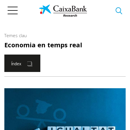
Vés
al
contingut
Temes clau
Economia en temps real
Índex