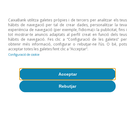
Desigualtat i creixement
CaixaBank utilitza galetes pròpies i de tercers per analitzar els teus
inclusiu
hàbits de navegació per tal de crear dades, personalitzar la teva
experiència de navegació (per exemple, l’idioma) i la publicitat, fins i
tot mostrar-te anuncis adaptats al perfil creat en funció dels teus
hàbits de navegació. Fes clic a “Configuració de les galetes” per
obtenir més informació, configurar o rebutjar-ne l’ús. O bé, pots
acceptar totes les galetes fent clic a “Acceptar”.
Configuració de cookie
Tot sobre Temes clau
Acceptar
Rebutjar
Articles relacionats