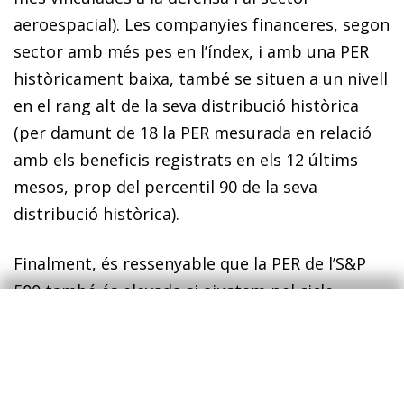
aeroespacial). Les companyies financeres, segon
sector amb més pes en l’índex, i amb una PER
històricament baixa, també se situen a un nivell
en el rang alt de la seva distribució històrica
(per damunt de 18 la PER mesurada en relació
amb els beneficis registrats en els 12 últims
mesos, prop del percentil 90 de la seva
distribució històrica).
Finalment, és ressenyable que la PER de l’S&P
500 també és elevada si ajustem pel cicle
(prenent el seu preu en relació amb els
beneficis reals, descomptats de la inflació, dels
10 últims anys). Segons aquesta PER a llarg
termini (o CAPE, per les sigles en anglès), l’índex