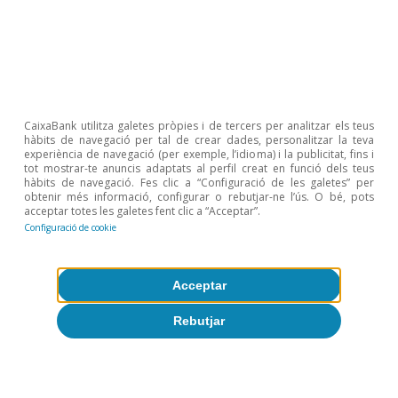
12 mesos següents. La caiguda de beneficis de
l’agregat d’aquestes companyies va fer que arribessin a
registrar una PER de 76 en el 3T del 2000.
7
Es té en compte el benefici net per evitar efectes de
recompra d’accions.
8
Des del 2019, un augment interanual de 25 p. b. en el
CaixaBank utilitza galetes pròpies i de tercers per analitzar els teus
tipus d’interès real a 10 anys (bo nord-americà indexat a
hàbits de navegació per tal de crear dades, personalitzar la teva
experiència de navegació (per exemple, l’idioma) i la publicitat, fins i
la inflació) està associat a una contracció de la PER
tot mostrar-te anuncis adaptats al perfil creat en funció dels teus
prospectiva de l’S&P 500 al voltant del 3%.
hàbits de navegació. Fes clic a “Configuració de les galetes” per
obtenir més informació, configurar o rebutjar-ne l’ús. O bé, pots
acceptar totes les galetes fent clic a “Acceptar”.
Configuració de cookie
Temes clau
Acceptar
Rebutjar