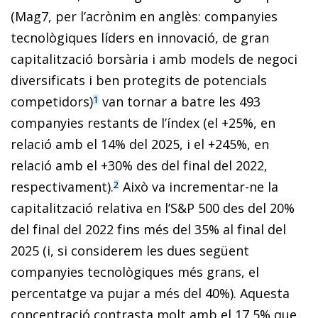
(Mag7, per l’acrònim en anglès: companyies
tecnològiques líders en innovació, de gran
capitalització borsària i amb models de negoci
diversificats i ben protegits de potencials
competidors)
van tornar a batre les 493
1
companyies restants de l’índex (el +25%, en
relació amb el 14% del 2025, i el +245%, en
relació amb el +30% des del final del 2022,
respectivament).
Això va incrementar-ne la
2
capitalització relativa en l’S&P 500 des del 20%
del final del 2022 fins més del 35% al final del
2025 (i, si considerem les dues següent
companyies tecnològiques més grans, el
percentatge va pujar a més del 40%). Aquesta
concentració contrasta molt amb el 17,5% que