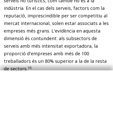
serveis no turístics, com també ho és a la
indústria. En el cas dels serveis, factors com la
reputació, imprescindible per ser competitiu al
mercat internacional, solen estar associats a les
empreses més grans. L'evidència en aquesta
dimensió és contundent: als subsectors de
serveis amb més intensitat exportadora, la
proporció d'empreses amb més de 100
treballadors és un 80% superior a la de la resta
de sectors.
4
Així, doncs, les empreses que lideren l'augment
de les exportacions de serveis no turístics són
més grans i més productives. Ateses aquestes
característiques, no sorprèn que l'impacte que
aquest fenomen té sobre el mercat laboral sigui