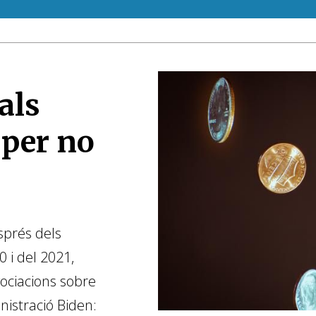
als
 per no
sprés dels
i del 2021,
egociacions sobre
nistració Biden: