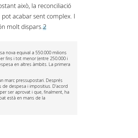
nt això, la reconciliació
e pot acabar sent complex. I
són molt dispars.
2
esa nova equival a 550.000 milions
er fins i tot menor (entre 250.000 i
spesa en altres àmbits. La primera
 un marc pressupostari. Després
 de despesa i impositius. D’acord
er ser aprovat i que, finalment, ha
empat està en mans de la