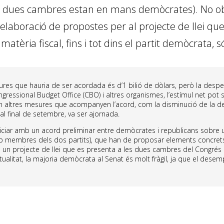
 dues cambres estan en mans demòcrates). No obsta
elaboració de propostes per al projecte de llei qu
atèria fiscal, fins i tot dins el partit de­­mòcrata, 
ures que hauria de ser acordada és d’1 bilió de dòlars, però la desp
gressional Budget Office (CBO) i altres organismes, l’estímul net pot s
n altres mesures que acompanyen l’acord, com la disminució de la de
al final de setembre, va ser ajornada.
 iniciar amb un acord preliminar entre demòcrates i republicans sobre
mb membres dels dos partits), que han de proposar elements concrets
n projecte de llei que es presenta a les dues cambres del Congrés p
’actualitat, la majoria demòcrata al Senat és molt fràgil, ja que el des