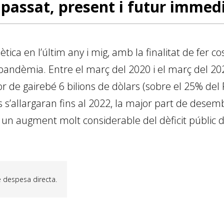
 passat, present i futur immed
nètica en l’últim any i mig, amb la finalitat de fer co
ndèmia. Entre el març del 2020 i el març del 202
 de gairebé 6 bilions de dòlars (sobre el 25% del P
s’allargaran fins al 2022, la major part de dese
 un augment molt considerable del dèficit públic de
 despesa directa.