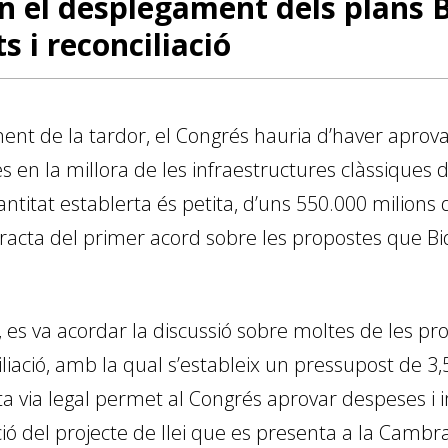
n el desplegament dels plans 
i reconciliació
ent de la tardor, el Congrés hauria d’haver aprov
s en la millora de les infraestructures clàssiques d
uantitat establerta és petita, d’uns 550.000 milion
tracta del primer acord sobre les propostes que Bi
, es va acordar la discussió sobre moltes de les pro
ciliació, amb la qual s’estableix un pressupost de 3,
sta via legal permet al Congrés aprovar despeses 
vació del pro­­jecte de llei que es presenta a la Camb