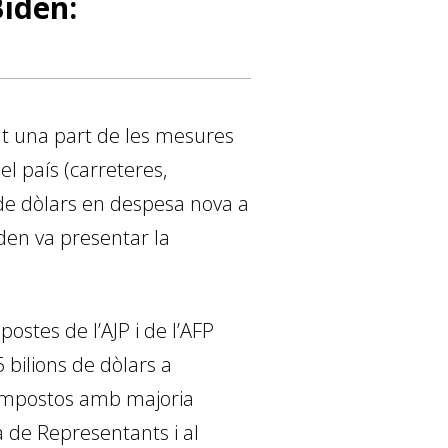
Biden:
at una part de les mesures
el país (carreteres,
s de dòlars en despesa nova a
den va presentar la
postes de l’AJP i de l’AFP
5 bilions de dòlars a
i impostos amb majoria
ra de Representants i al