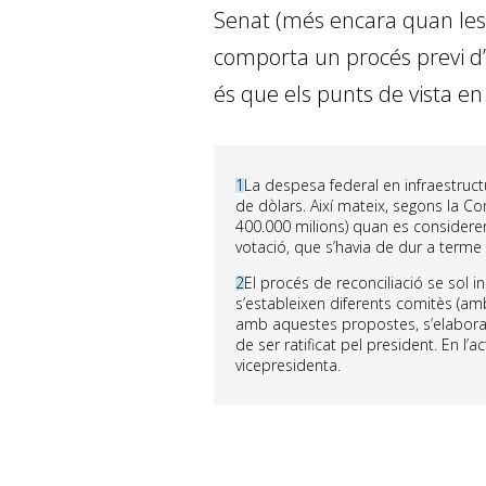
Senat (més encara quan les
comporta un procés previ d’
és que els punts de vista en m
1
La despesa federal en infraestruct
de dòlars. Així mateix, segons la Con
400.000 milions) quan es considere
votació, que s’havia de dur a terme 
2
El procés de reconciliació se sol
s’estableixen diferents comitès (a
amb aquestes propostes, s’elabora u
de ser ratificat pel president. En l
vicepresidenta.