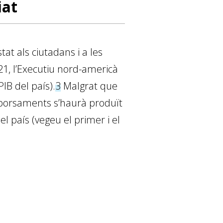
iat
stat als ciutadans i a les
1, l’Executiu nord-americà
IB del país).
3
Malgrat que
mborsaments s’haurà produït
l país (vegeu el primer i el