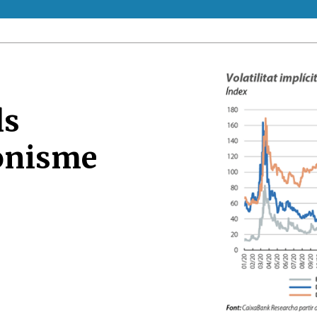
ls
onisme