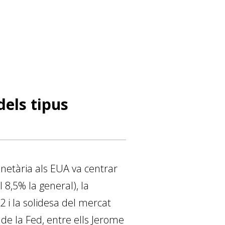
dels tipus
monetària als EUA va centrar
l 8,5% la general), la
2 i la solidesa del mercat
e la Fed, entre ells Jerome