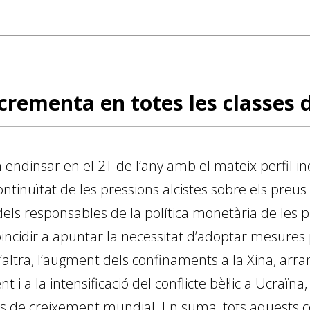
incrementa en totes les classes 
 endinsar en el 2T de l’any amb el mateix perfil i
ontinuïtat de les pressions alcistes sobre els pre
dels responsables de la política monetària de les 
ncidir a apuntar la necessitat d’adoptar mesures p
e l’altra, l’augment dels confinaments a la Xina, arr
t i a la intensificació del conflicte bèl·lic a Ucraïna
ives de creixement mundial. En suma, tots aquests