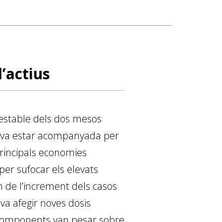
d’actius
nestable dels dos mesos
us va estar acompanyada per
principals economies
er sufocar els elevats
an de l’increment dels casos
, va afegir noves dosis
 components van pesar sobre