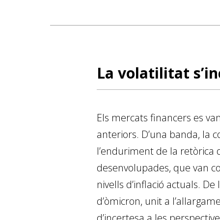
La volatilitat s’
Els mercats financers es van
anteriors. D’una banda, la c
l’enduriment de la retòrica 
desenvolupades, que van coi
nivells d’inflació actuals. D
d’òmicron, unit a l’allargamen
d’incertesa a les perspect