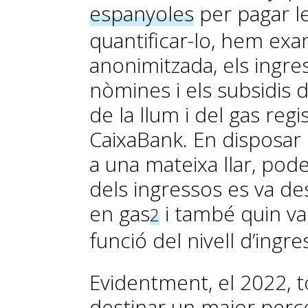
espanyoles
per pagar l
quantificar-lo, hem ex
anonimitzada, els ingres
nòmines i els subsidis d’
de la llum i del gas reg
CaixaBank. En disposar
a una mateixa llar, po
dels ingressos es va des
en gas
i també quin va 
2
funció del nivell d’ingre
Evidentment, el 2022, t
destinar un major perc