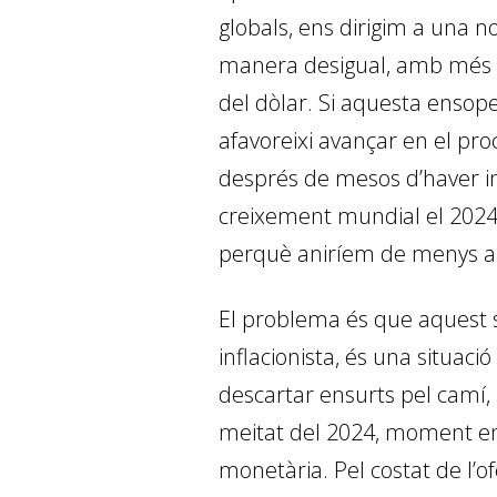
globals, ens dirigim a una no
manera desigual, amb més in
del dòlar. Si aquesta ensop
afavoreixi avançar en el pro
després de mesos d’haver in
creixement mundial el 2024 i
perquè aniríem de menys a mé
El problema és que aquest 
inflacionista, és una situac
descartar ensurts pel camí,
meitat del 2024, moment en 
monetària. Pel costat de l’