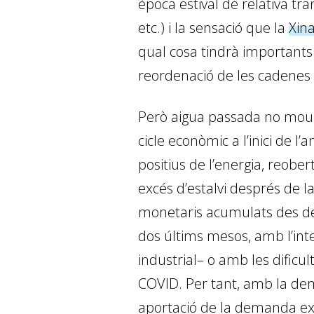
època estival de relativa tran
etc.) i la sensació que la
Xin
qual cosa tindrà importants
reordenació de les cadenes d
Però aigua passada no mou 
cicle econòmic a l’inici de l’
positius de l’energia, reobe
excés d’estalvi després de 
monetaris acumulats des de 
dos últims mesos, amb l’int
industrial– o amb les dific
COVID. Per tant, amb la dem
aportació de la demanda ext