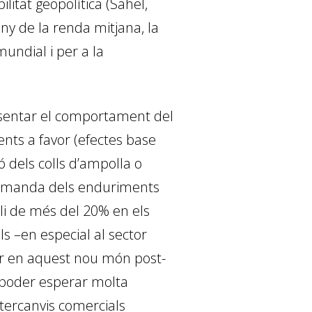
ilitat geopolítica (Sahel,
y de la renda mitjana, la
undial i per a la
esentar el comportament del
 vents a favor (efectes base
ó dels colls d’ampolla o
 demanda dels enduriments
li de més del 20% en els
s –en especial al sector
rar en aquest nou món post-
 poder esperar molta
tercanvis comercials