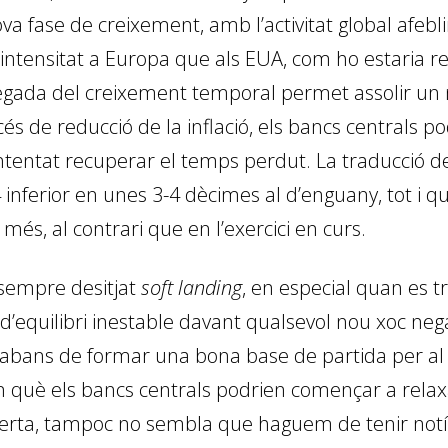
va fase de creixement, amb l’activitat global afebli
tensitat a Europa que als EUA, com ho estaria refl
egada del creixement temporal permet assolir un 
cés de reducció de la inflació, els bancs centrals p
tentat recuperar el temps perdut. La traducció de
nferior en unes 3-4 dècimes al d’enguany, tot i qu
s, al contrari que en l’exercici en curs.
sempre desitjat
soft landing
, en especial quan es t
ió d’equilibri inestable davant qualsevol nou xoc ne
 abans de formar una bona base de partida per al
què els bancs centrals podrien començar a relaxar 
oferta, tampoc no sembla que haguem de tenir notí