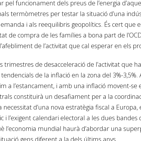
tjar pel funcionament dels preus de l’energia d’aques
pals termòmetres per testar la situació d’una indú
emanda i als reequilibris geopolítics. És cert que e
tat de compra de les famílies a bona part de l’OCD
l’afebliment de l’activitat que cal esperar en els 
s trimestres de desacceleració de l’activitat que ha
 tendencials de la inflació en la zona del 3%-3,5
im a l’estancament, i amb una inflació movent-se
als constituirà un desafiament per a la coordinac
 necessitat d’una nova estratègia fiscal a Europa,
c i l’exigent calendari electoral a les dues bandes d
è l’economia mundial haurà d’abordar una super
situació gens diferent a la dels últims anys.