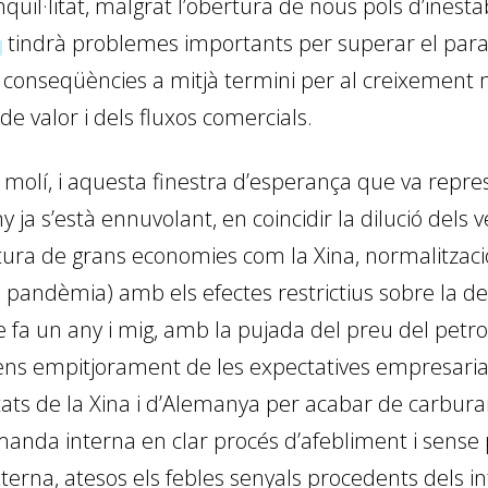
quil·litat, malgrat l’obertura de nous pols d’inestab
a
tindrà problemes importants per superar el paran
 conseqüències a mitjà termini per al creixement m
e valor i dels fluxos comercials.
molí, i aquesta finestra d’esperança que va repr
any ja s’està ennuvolant, en coincidir la dilució dels
rtura de grans economies com la Xina, normalitzaci
la pandèmia) amb els efectes restrictius sobre la
fa un any i mig, amb la pujada del preu del petro
ens empitjorament de les expectatives empresarial
ultats de la Xina i d’Alemanya per acabar de carbu
anda interna en clar procés d’afebliment i sense
erna, atesos els febles senyals procedents dels in