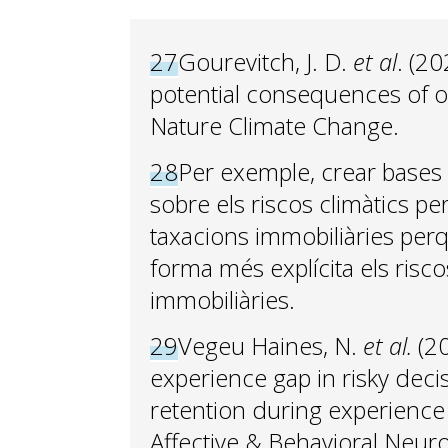
27
Gourevitch, J. D.
et al
. (2
potential consequences of o
Nature Climate Change.
28
Per exemple, crear bases 
sobre els riscos climàtics pe
taxacions immobiliàries per
forma més explícita els risco
immobiliàries.
29
Vegeu Haines, N.
et al.
(20
experience gap in risky dec
retention during experience
Affective & Behavioral Neuros