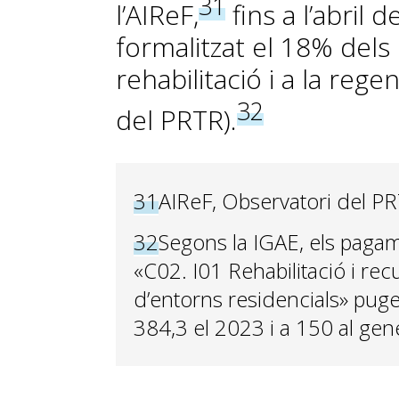
31
l’AIReF,
fins a l’abril 
formalitzat el 18% dels 
rehabilitació i a la re
32
del PRTR).
31
AIReF, Observatori del P
32
Segons la IGAE, els pagam
«C02. I01 Rehabilitació i re
d’entorns residencials» puge
384,3 el 2023 i a 150 al gen