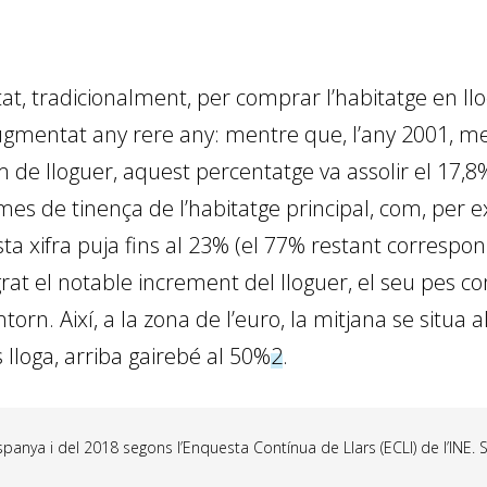
at, tradicionalment, per comprar l’habitatge en llo
augmentat any rere any: mentre que, l’any 2001, me
 de lloguer, aquest percentatge va assolir el 17,8
rmes de tinença de l’habitatge principal, com, per e
ta xifra puja fins al 23% (el 77% restant correspon 
grat el notable increment del lloguer, el seu pes co
orn. Així, a la zona de l’euro, la mitjana se situa al
lloga, arriba gairebé al 50%
2
.
nya i del 2018 segons l’Enquesta Contínua de Llars (ECLl) de l’INE. S’