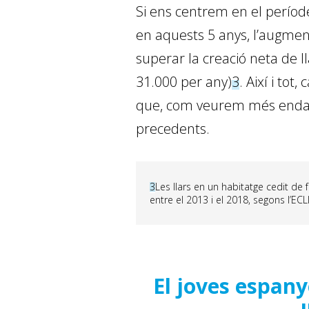
Si ens centrem en el període
en aquests 5 anys, l’augment
superar la creació neta de ll
31.000 per any)
3
. Així i to
que, com veurem més endavan
precedents.
3
Les llars en un habitatge cedit de
entre el 2013 i el 2018, segons l’ECLl
El joves espanyo