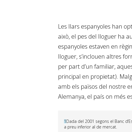
Les llars espanyoles han opt
això, el pes del lloguer ha 
espanyoles estaven en règim
lloguer, s’inclouen altres fo
per part d’un familiar, aques
principal en propietat). Mal
amb els països del nostre ent
Alemanya, el país on més es 
1
Dada del 2001 segons el Banc d’Espa
a preu inferior al de mercat.