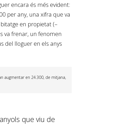
oguer encara és més evident:
00 per any, una xifra que va
abitatge en propietat (–
 es va frenar, un fenomen
 del lloguer en els anys
 van augmentar en 24.300, de mitjana,
anyols que viu de