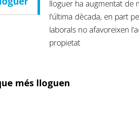
lloguer
lloguer ha augmentat de m
l’última dècada, en part p
laborals no afavoreixen l’
propietat
 que més lloguen