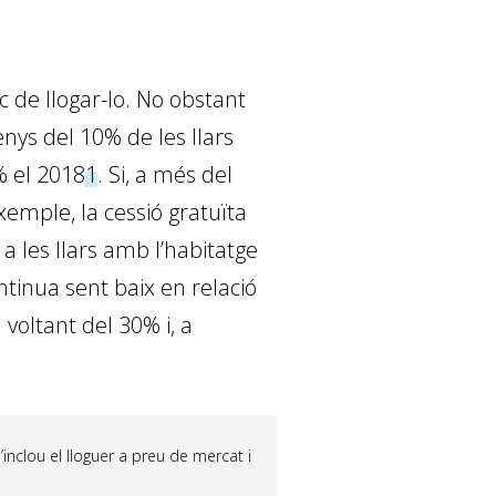
c de llogar-lo. No obstant
nys del 10% de les llars
% el 2018
1
. Si, a més del
xemple, la cessió gratuïta
a les llars amb l’habitatge
ntinua sent baix en relació
 voltant del 30% i, a
inclou el lloguer a preu de mercat i