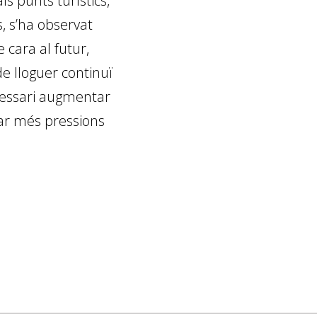
ls punts turístics,
s, s’ha observat
 cara al futur,
e lloguer continuï
cessari augmentar
ar més pressions