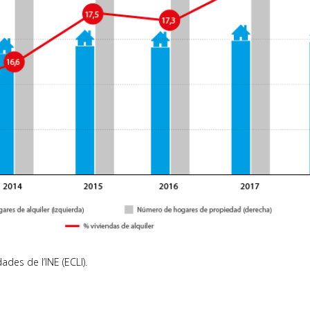
ades de l’INE (ECLl).