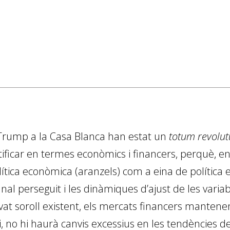
Trump a la Casa Blanca han estat un
totum revolu
ntificar en termes econòmics i financers, perquè, en
lítica econòmica (aranzels) com a eina de política e
u final perseguit i les dinàmiques d’ajust de les va
’elevat soroll existent, els mercats financers manten
i, no hi haurà canvis excessius en les tendències d