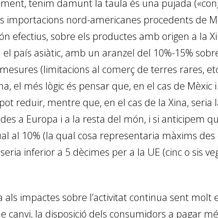
ment, tenim damunt la taula és una pujada («co
 les importacions nord-americanes procedents de M
 són efectius, sobre els productes amb origen a la X
l país asiàtic, amb un aranzel del 10%-15% sobre 
mesures (limitacions al comerç de terres rares, etc.
a, el més lògic és pensar que, en el cas de Mèxic 
t reduir, mentre que, en el cas de la Xina, seria l
s a Europa i a la resta del món, i si anticipem qu
al al 10% (la qual cosa representaria màxims des 
 seria inferior a 5 dècimes per a la UE (cinc o sis 
va als impactes sobre l’activitat continua sent molt
 de canvi, la disposició dels consumidors a pagar 