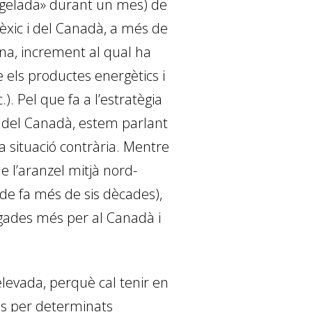
ngelada» durant un mes) de
èxic i del Canadà, a més de
ina, increment al qual ha
els productes energètics i
). Pel que fa a l’estratègia
i del Canadà, estem parlant
a situació contrària. Mentre
e l’aranzel mitjà nord-
de fa més de sis dècades),
vegades més per al Canadà i
 elevada, perquè cal tenir en
més per determinats