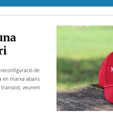
una
ri
 reconfiguració de
va en marxa abans
 transició, veurem