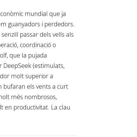
e econòmic mundial que ja
rem guanyadors i perdedors.
nzill passar dels vells als
eració, coordinació o
lf, que la pujada
er DeepSeek (estimulats,
ador molt superior a
 bufaran els vents a curt
 molt més nombrosos,
 en productivitat. La clau