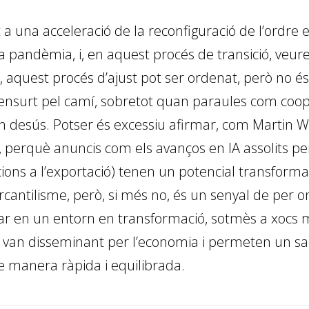
nt a una acceleració de la reconfiguració de l’ordr
 pandèmia, i, en aquest procés de transició, veu
uest procés d’ajust pot ser ordenat, però no és se
 ensurt pel camí, sobretot quan paraules com coop
 desús. Potser és excessiu afirmar, com Martin Wo
, perquè anuncis com els avanços en IA assolits p
cions a l’exportació) tenen un potencial transform
antilisme, però, si més no, és un senyal de per on
egar en un entorn en transformació, sotmès a xocs
 van disseminant per l’economia i permeten un salt
de manera ràpida i equilibrada.