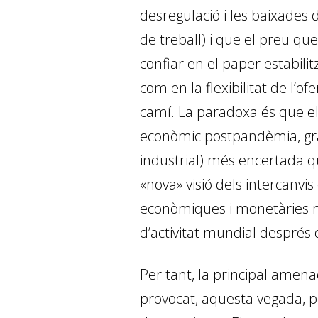
desregulació i les baixades 
de treball) i que el preu q
confiar en el paper estabili
com en la flexibilitat de l’
camí. La paradoxa és que el
econòmic postpandèmia, gràc
industrial) més encertada que
«nova» visió dels intercanvi
econòmiques i monetàries mu
d’activitat mundial després 
Per tant, la principal amen
provocat, aquesta vegada, pe