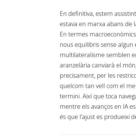
En definitiva, estem assisti
estava en marxa abans de la
En termes macroeconòmics, aq
nous equilibris sense algun
multilateralisme semblen en
aranzelària canviarà el món
precisament, per les restric
quelcom tan vell com el merc
termini. Així que toca nav
mentre els avanços en IA es
és que l’ajust es produeixi 