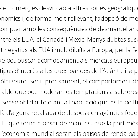
e el comerç es desviï cap a altres zones geogràfique
onòmics i, de forma molt rellevant, l’adopció de m
e comptar amb les conseqüències de desmantellar 
entre els EUA, el Canadà i Mèxic. Menys dubtes susc
negatius als EUA i molt diluïts a Europa, per la febl
 que pot buscar acomodament als mercats europeus
 tipus d’interès a les dues bandes de l’Atlàntic i la 
 dòlar/euro. Sent, precisament, el comportament del
ariable que pot moderar les temptacions a sobrerea
ense oblidar l’elefant a l’habitació que és la políti
llà d’alguna retallada de despesa en agències fede
 El que torna a posar de manifest que la part més
l’economia mundial seran els països de renda bai