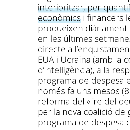
interioritzar, per quanti
econòmics
i financers 
produeixen diàriament
en les últimes setmanes,
directe a l’enquistament
EUA i Ucraïna (amb la co
d’intel·ligència), a la r
programa de despesa 
només fa uns mesos (800
reforma del «fre del d
per la nova coalició d
programa de despesa e