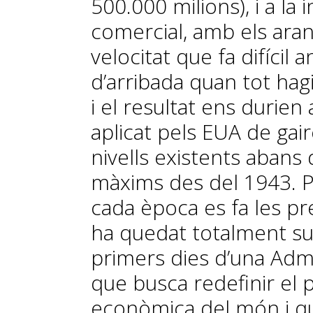
500.000 milions), i a la 
comercial, amb els aran
velocitat que fa difícil 
d’arribada quan tot hag
i el resultat ens durien
aplicat pels EUA de gair
nivells existents abans
màxims des del 1943. Pe
cada època es fa les p
ha quedat totalment su
primers dies d’una Adm
que busca redefinir el 
econòmica del món i qu