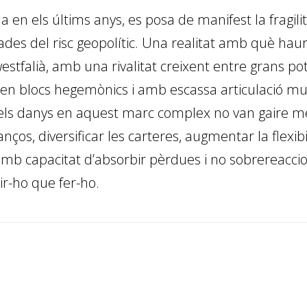
 en els últims anys, es posa de manifest la fragil
jades del risc geopolític. Una realitat amb què hau
estfalià, amb una rivalitat creixent entre grans p
en blocs hegemònics i amb escassa articulació mult
ls danys en aquest marc complex no van gaire més
nços, diversificar les carteres, augmentar la flexibil
s amb capacitat d’absorbir pèrdues i no sobrereacci
dir-ho que fer-ho.