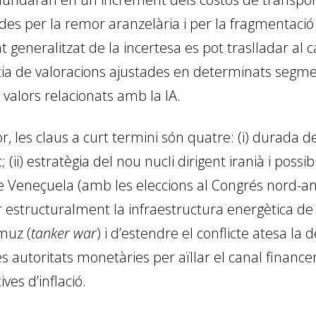
ades per la remor aranzelària i per la fragmentaci
generalitzat de la incertesa es pot traslladar al ca
a de valoracions ajustades en determinats segment
 valors relacionats amb la IA.
 les claus a curt termini són quatre: (i) durada del 
 (ii) estratègia del nou nucli dirigent iranià i possi
 Veneçuela (amb les eleccions al Congrés nord-ameri
r estructuralment la infraestructura energètica de 
rmuz (
tanker war
) i d’estendre el conflicte atesa la
 les autoritats monetàries per aïllar el canal finan
ives d’inflació.