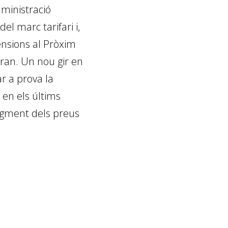
Administració
l marc tarifari i,
tensions al Pròxim
l’Iran. Un nou gir en
ar a prova la
t en els últims
augment dels preus