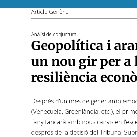
Artícle Genèric
Anàlisi de conjuntura
Geopolítica i ara
un nou gir per a 
resiliència econ
Després d’un mes de gener amb emoci
(Veneçuela, Groenlàndia, etc.), el prim
l’any tancarà amb nous canvis en l’esce
després de la decisió del Tribunal Su