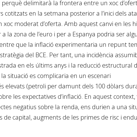
, perquè delimitarà la frontera entre un xoc d’ofert
rs cotitzats en la setmana posterior a l’inici dels ata
n xoc moderat d’oferta. Amb aquest canvi en les hi
 a la zona de l’euro i per a Espanya podria ser algu
entre que la inflació experimentaria un repunt t
stratègia del BCE. Per tant, una incidència assumible
trada en els últims anys i la reducció estructural d
, la situació es complicaria en un escenari
s elevats (petroli per damunt dels 100 dòlars du
sobre les expectatives d’inflació. En aquest contex
ectes negatius sobre la renda, ens durien a una situ
s de capital, augments de les primes de risc i end