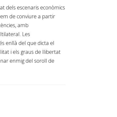
itat dels escenaris econòmics
rem de conviure a partir
otències, amb
ilateral. Les
 enllà del que dicta el
itat i els graus de llibertat
onar enmig del soroll de