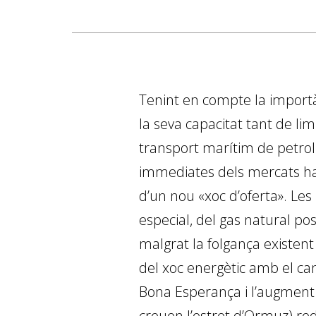
Tenint en compte la importàn
la seva capacitat tant de lim
transport marítim de petroli
immediates dels mercats han 
d’un nou «xoc d’oferta». Les
especial, del gas natural pos
malgrat la folgança existent 
del xoc energètic amb el ca
Bona Esperança i l’augment 
creuen l’estret d’Ormuz) re