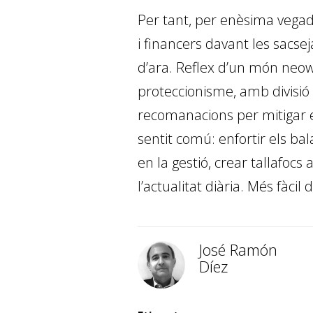
Per tant, per enèsima vegada
i financers davant les sacse
d’ara. Reflex d’un món neow
proteccionisme, amb divisió 
recomanacions per mitigar e
sentit comú: enfortir els bala
en la gestió, crear tallafoc
l’actualitat diària. Més fàcil 
José Ramón
Díez