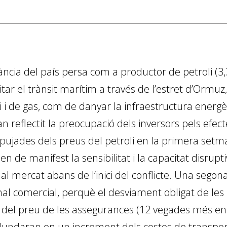
cia del país persa com a productor de petroli (3,3 m
itar el trànsit marítim a través de l’estret d’Ormuz
 i de gas, com de danyar la infraestructura energèt
reflectit la preocupació dels inversors pels efect
 pujades dels preus del petroli en la primera setman
en de manifest la sensibilitat i la capacitat disrupt
al mercat abans de l’inici del conflicte. Una segona
nal comercial, perquè el desviament obligat de les
del preu de les assegurances (12 vegades més en e
dundaran en un increment dels costos de transport