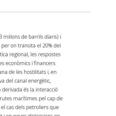
ilions de barrils diaris) i
, per on transita el 20% del
ica regional, les respostes
es econòmics i financers
a de les hostilitats i, en
iva del canal energètic,
 derivada és la interacció
 rutes marítimes pel cap de
l cas dels petroliers que
 i en noves distorsions en