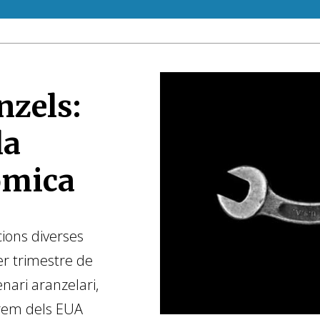
nzels:
la
òmica
ons diverses
er trimestre de
nari aranzelari,
prem dels EUA