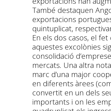
exportacions han augm
També destaquen Angola 
exportacions portuguese
quintuplicat, respectiva
En els dos casos, el fet
aquestes excolònies sigu
consolidació d’empres
mercats. Una altra nota 
marc d’una major coope
en diferents àrees (com 
convertit en un dels s
importants i on les em
quadruplicat els ingres