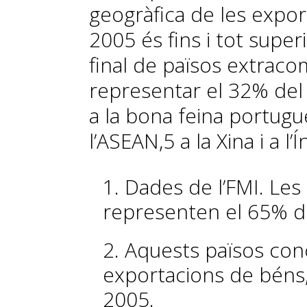
geogràfica de les expo
2005 és fins i tot super
final de països extraco
representar el 32% del t
a la bona feina portugu
l’ASEAN,
5
a la Xina i a l’Í
1. Dades de l’FMI. Le
representen el 65% de
2. Aquests països con
exportacions de béns,
2005.