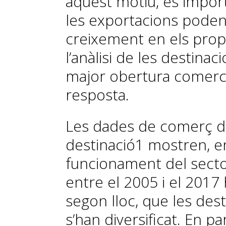
aquest motiu, és import
les exportacions poden
creixement en els prope
l’anàlisi de les destina
major obertura comerci
resposta.
Les dades de comerç de
destinació
1
mostren, en
funcionament del sect
entre el 2005 i el 2017 
segon lloc, que les des
s’han diversificat. En pa