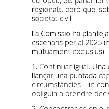
europeu, els parlaments 
regionals, però que, sob
societat civil.
La Comissió ha plantejat, 
escenaris per al 2025 (
mútuament exclusius):
1. Continuar igual. Una
llançar una puntada cap
circumstàncies –un con
obliguin a prendre deci
2. Concentrar-se en el