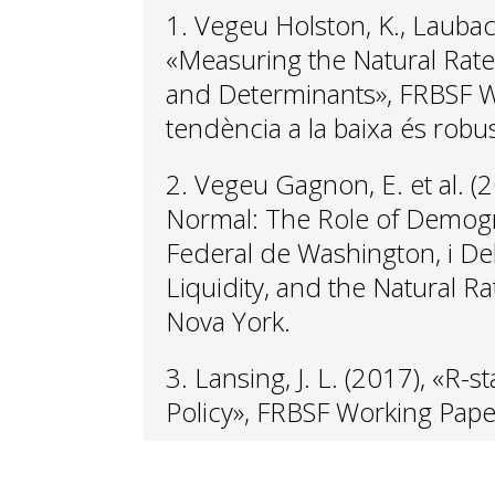
1. Vegeu Holston, K., Laubach,
«Measuring the Natural Rate 
and Determinants», FRBSF Wo
tendència a la baixa és robus
2. Vegeu Gagnon, E.
et al.
(2
Normal: The
Role of Demogr
Federal de Washington, i Del 
Liquidity, and the Natural Ra
Nova
York.
3. Lansing, J. L. (2017), «R-
Policy», FRBSF Working Pape