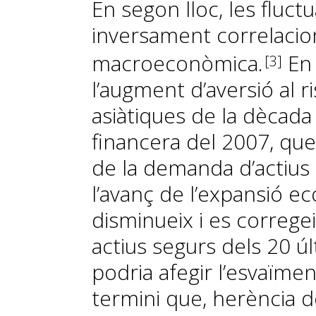
En segon lloc, les fluct
in­­ver­
­sament correlaci
macroeconòmi
ca.
En 
3
l’augment d’aversió al r
asiàtiques de la dècada 
financera del 2007, qu
de la demanda d’actius
l’avanç de l’expansió eco
disminueix
i es correge
actius segurs dels 20
úl
podria afegir l’esvaïmen
termini que, herència de