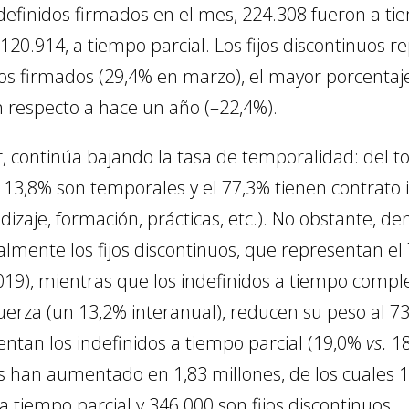
ndefinidos firmados en el mes, 224.308 fueron a t
y 120.914, a tiempo parcial. Los fijos discontinuos 
dos firmados (29,4% en marzo), el mayor porcenta
respecto a hace un año (–22,4%).
r, continúa bajando la tasa de temporalidad: del to
l 13,8% son temporales y el 77,3% tienen contrato i
izaje, formación, prácticas, etc.). No obstante, den
mente los fijos discontinuos, que representan el 7
2019), mientras que los indefinidos a tiempo comp
erza (un 13,2% interanual), reducen su peso al 7
tan los indefinidos a tiempo parcial (19,0%
vs.
18
dos han aumentado en 1,83 millones, de los cuales 
 tiempo parcial y 346.000 son fijos discontinuos.