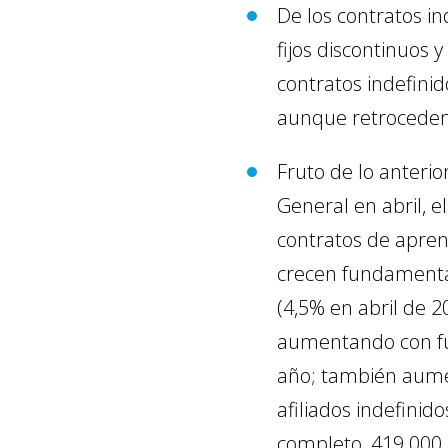
De los contratos i
fijos discontinuos 
contratos indefini
aunque retroceden 
Fruto de lo anterio
General en abril, e
contratos de aprend
crecen fundamental
(4,5% en abril de 
aumentando con fu
año; también aumen
afiliados indefini
completo, 419.000 a