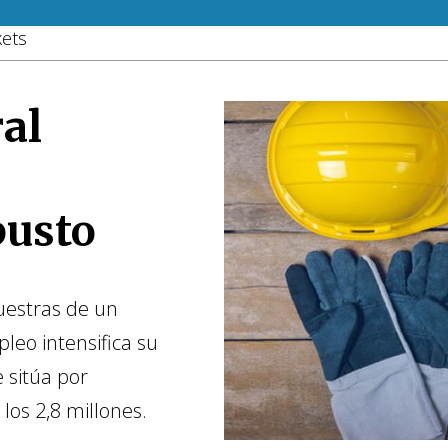
kets
al
busto
uestras de un
leo intensifica su
 sitúa por
los 2,8 millones.