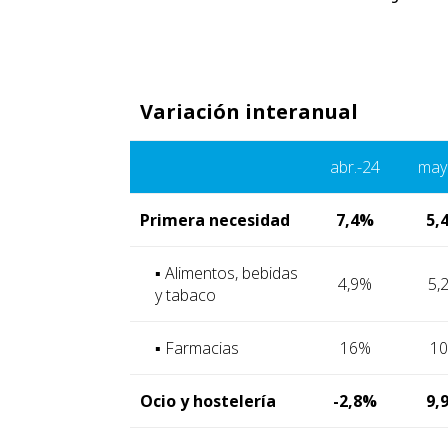
Variación interanual
abr.-24
may
Primera necesidad
7,4%
5,
▪ Alimentos, bebidas
4,9%
5,
y tabaco
▪ Farmacias
16%
1
Ocio y hostelería
-2,8%
9,