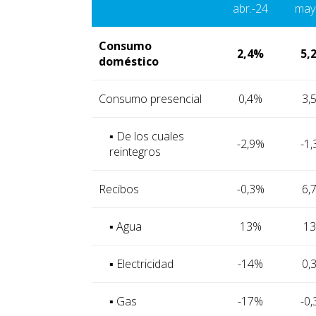
abr.-24
may
Consumo
2,4%
5,
doméstico
Consumo presencial
0,4%
3,
▪ De los cuales
-2,9%
-1
reintegros
Recibos
-0,3%
6,
▪ Agua
13%
1
▪ Electricidad
-14%
0,
▪ Gas
-17%
-0