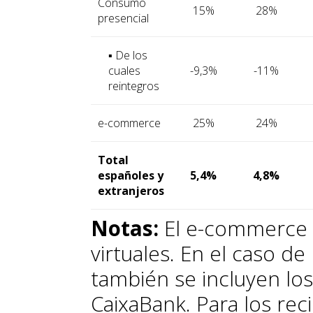
Consumo
15%
28%
presencial
▪ De los
cuales
-9,3%
-11%
reintegros
e-commerce
25%
24%
Total
españoles y
5,4%
4,8%
extranjeros
Notas:
El e-commerce i
virtuales. En el caso de
también se incluyen los
CaixaBank. Para los rec