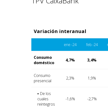
TPV CaixaBank
Variación interanual
ene.-24
feb.-24
Consumo
4,7%
3,4%
doméstico
Consumo
2,3%
1,9%
presencial
▪ De los
cuales
-1,6%
-2,7%
reintegros