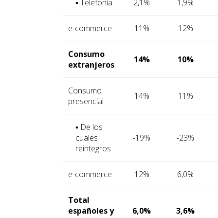
▪ Telefonía
2,1%
1,9%
e-commerce
11%
12%
Consumo
14%
10%
extranjeros
Consumo
14%
11%
presencial
▪ De los
cuales
-19%
-23%
reintegros
e-commerce
12%
6,0%
Total
españoles y
6,0%
3,6%