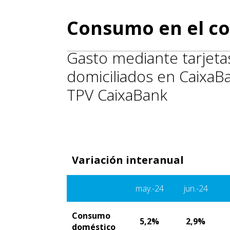
Consumo en el co
Gasto mediante tarjetas
domiciliados en CaixaB
TPV CaixaBank
Variación interanual
may.-24
jun.-24
Consumo
5,2%
2,9%
doméstico