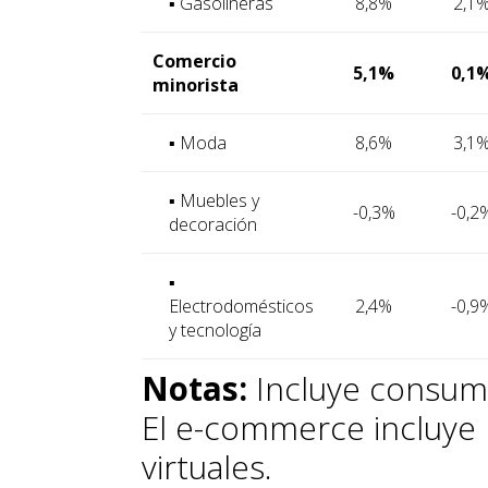
▪ Gasolineras
8,8%
2,1
Comercio
5,1%
0,1
minorista
▪ Moda
8,6%
3,1
▪ Muebles y
-0,3%
-0,2
decoración
▪
Electrodomésticos
2,4%
-0,9
y tecnología
Notas:
Incluye consum
El e-commerce incluye 
virtuales.