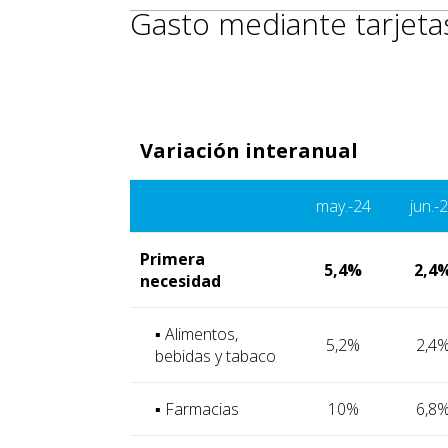
Gasto mediante tarjeta
Variación interanual
may.-24
jun.-
Primera
5,4%
2,4
necesidad
▪ Alimentos,
5,2%
2,4
bebidas y tabaco
▪ Farmacias
10%
6,8