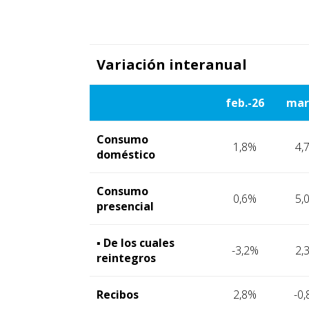
Variación interanual
feb.-26
mar
Consumo
1,8%
4,
doméstico
Consumo
0,6%
5,
presencial
▪ De los cuales
-3,2%
2,
reintegros
Recibos
2,8%
-0