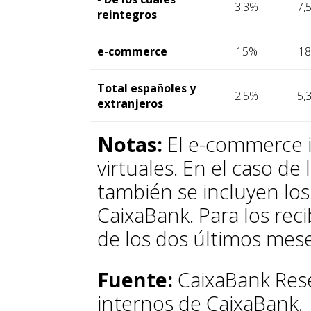
3,3%
7,
reintegros
e-commerce
15%
1
Total españoles y
2,5%
5,
extranjeros
Notas:
El e-commerce i
virtuales. En el caso de 
también se incluyen los
CaixaBank. Para los rec
de los dos últimos mese
Fuente:
CaixaBank Rese
internos de CaixaBank.