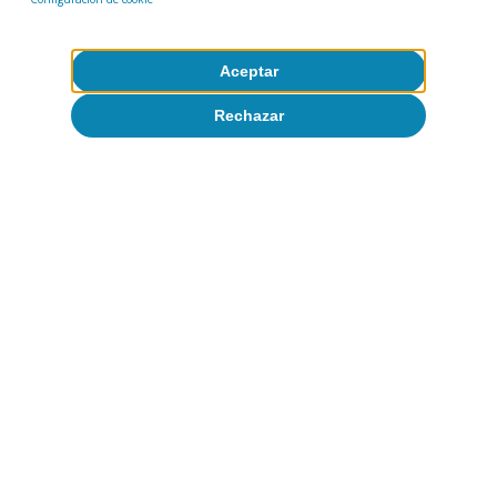
Aceptar
Rechazar
Las ventas exteriores de aceite de oliva se
vieron afectadas por la pandemia, pero se han
recuperado extraordinariamente bien en
términos de valor gracias al incremento del
precio en 2021. En concreto, las exportaciones
anotaron una caída del 5,1% en valor en 2020,
encadenando tres años de descensos
consecutivos (–23,5% acumulado); sin embargo,