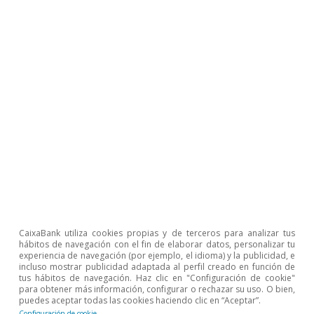
UE.
30
En este caso, el desplome de las exportaciones el año
pasado (–39,0%) puede estar motivado, en parte, por
las ventas adelantadas en 2020 ante el temor de que
se produjera un brexit sin acuerdo.
CaixaBank utiliza cookies propias y de terceros para analizar tus
hábitos de navegación con el fin de elaborar datos, personalizar tu
experiencia de navegación (por ejemplo, el idioma) y la publicidad, e
incluso mostrar publicidad adaptada al perfil creado en función de
tus hábitos de navegación. Haz clic en "Configuración de cookie"
para obtener más información, configurar o rechazar su uso. O bien,
puedes aceptar todas las cookies haciendo clic en “Aceptar”.
Configuración de cookie