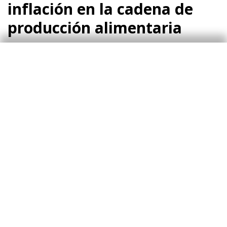
inflación en la cadena de
producción alimentaria
Una de las claves para adelantar la dinámica de
precios de los alimentos para los próximos
meses es la transmisión de los precios de
origen a los precios de consumo, pasando por
los precios de producción de la industria
alimentaria.
Tal y como se muestra en el tercer gráfico, el
incremento acumulado desde el cierre de 2020
de los precios en origen ha sido de alrededor
del 63% tanto en la UE (datos hasta marzo)