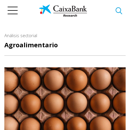
Pasar
al
contenido
principal
Análisis sectorial
Agroalimentario