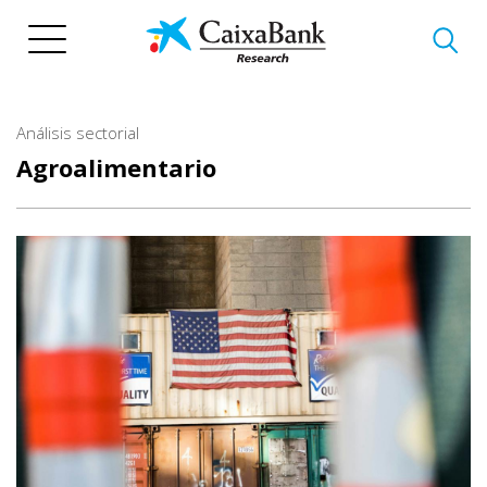
Pasar
al
contenido
principal
Análisis sectorial
Agroalimentario