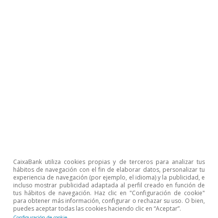
recoge el gráfico de la página siguiente.
Además de su escasa relevancia, las
exportaciones agroalimentarias hacia Mercosur
han mostrado una tendencia decreciente, como
se observa en el mismo gráfico. En 2025, el
volumen exportado cayó un 11,9% respecto al
promedio prepandemia (2014-2019), lastrado
por un descenso casi generalizado, sobre todo
en frutas, legumbres y hortalizas, salvo por el
repunte de semillas oleaginosas.
CaixaBank utiliza cookies propias y de terceros para analizar tus
hábitos de navegación con el fin de elaborar datos, personalizar tu
experiencia de navegación (por ejemplo, el idioma) y la publicidad, e
incluso mostrar publicidad adaptada al perfil creado en función de
tus hábitos de navegación. Haz clic en "Configuración de cookie"
Última actualización: 25 septiembre 2025 - 11:25
para obtener más información, configurar o rechazar su uso. O bien,
puedes aceptar todas las cookies haciendo clic en “Aceptar”.
Última actualización: 25 septiembre 2025 - 11:26
Configuración de cookie