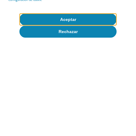
Aceptar
Conclusión
Rechazar
Las exportaciones agroalimentarias españolas
siguen consolidándose como un pilar
estratégico del comercio exterior y tienen ante
sí un horizonte de crecimiento prometedor. No
obstante, el sector se enfrenta a riesgos
relevantes derivados de las tensiones
geopolíticas, el auge del proteccionismo, el
cambio climático –con periodos de sequía cada
vez más intensos y recurrentes, y proliferación
de enfermedades–.
En este escenario, la
19