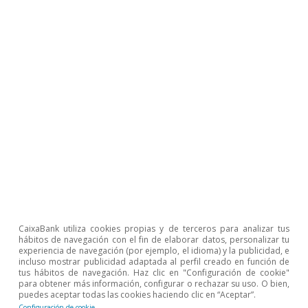
En el hipotético caso de que la relación final
entre ambas partes implicase la adopción de
aranceles, los productos agroalimentarios
(junto con el textil y, en menor medida, la
automoción) se encuentran entre las rúbricas a
las que se les aplicarían, en promedio, aranceles
más elevados, según un informe del Banco de
3
España.
En este sentido, dicho informe señala a
la Comunidad de Murcia como una de las
regiones que podría verse más afectada por un
CaixaBank utiliza cookies propias y de terceros para analizar tus
brexit duro (o un brexit sin acuerdo) debido al
hábitos de navegación con el fin de elaborar datos, personalizar tu
experiencia de navegación (por ejemplo, el idioma) y la publicidad, e
elevado volumen de exportaciones
incluso mostrar publicidad adaptada al perfil creado en función de
tus hábitos de navegación. Haz clic en "Configuración de cookie"
hortofrutícolas que se destinan al mercado
para obtener más información, configurar o rechazar su uso. O bien,
puedes aceptar todas las cookies haciendo clic en “Aceptar”.
anglosajón. En todo caso, el estudio también
Configuración de cookie