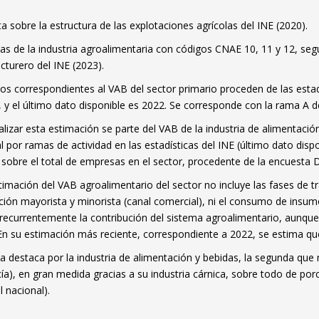
a sobre la estructura de las explotaciones agrícolas del INE (2020).
s de la industria agroalimentaria con códigos CNAE 10, 11 y 12, seg
turero del INE (2023).
os correspondientes al VAB del sector primario proceden de las estadí
 y el último dato disponible es 2022. Se corresponde con la rama A 
alizar esta estimación se parte del VAB de la industria de alimentació
l por ramas de actividad en las estadísticas del INE (último dato dispo
 sobre el total de empresas en el sector, procedente de la encuesta D
timación del VAB agroalimentario del sector no incluye las fases de t
ución mayorista y minorista (canal comercial), ni el consumo de insu
recurrentemente la contribución del sistema agroalimentario, aunque c
En su estimación más reciente, correspondiente a 2022, se estima qu
a destaca por la industria de alimentación y bebidas, la segunda que 
ía), en gran medida gracias a su industria cárnica, sobre todo de por
ndow)
l nacional).
w window)