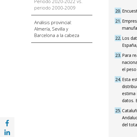
Periodo 2020-2022 vs.
periodo 2000-2009
20
Encuest
21
Empresa
Análisis provincial:
manufac
Almería, Sevilla y
Barcelona a la cabeza
22
Los dat
España,
23
Para re
naciona
el peso
24
Esta es
distrib
estima 
datos. 
25
Cataluñ
Andaluc
Compartir en Facebook (opens in a new wi
del tota
Compartir en with Linkedin (opens in a ne