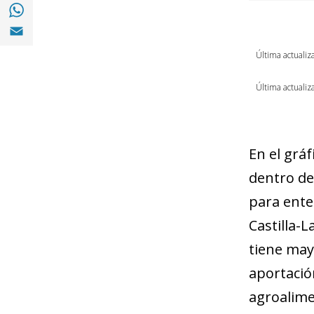
Compartir en with Whatsapp (opens in a 
Compartir en Email (opens in a new windo
Última actualiz
Última actualiz
En el gráf
dentro de
para ente
Castilla-
tiene may
aportación
agroalime