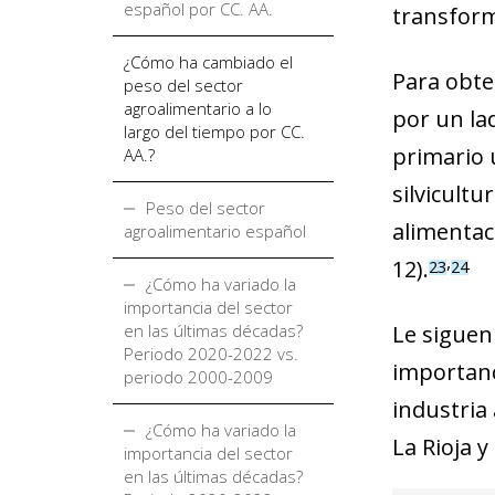
español por CC. AA.
transform
¿Cómo ha cambiado el
Para obte
peso del sector
agroalimentario a lo
por un lad
largo del tiempo por CC.
primario 
AA.?
silvicultur
Peso del sector
alimentaci
agroalimentario español
,
12).
23
24
¿Cómo ha variado la
importancia del sector
en las últimas décadas?
Le siguen 
Periodo 2020-2022 vs.
importanci
periodo 2000-2009
industria 
¿Cómo ha variado la
La Rioja 
importancia del sector
en las últimas décadas?