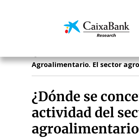
Pasar
al
contenido
Economía y mercado
principal
Agroalimentario
Agroalimentario. El sector ag
¿Dónde se conce
actividad del sec
agroalimentario