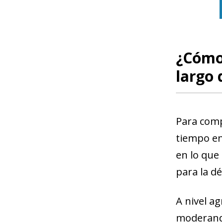
¿Cómo 
largo 
Para comp
tiempo en
en lo que
para la dé
A nivel a
moderando