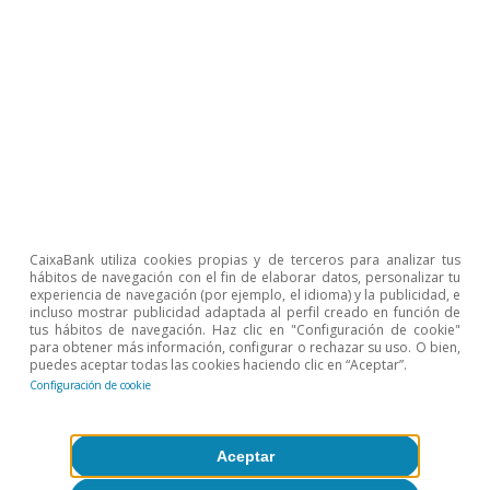
CaixaBank utiliza cookies propias y de terceros para analizar tus
hábitos de navegación con el fin de elaborar datos, personalizar tu
experiencia de navegación (por ejemplo, el idioma) y la publicidad, e
incluso mostrar publicidad adaptada al perfil creado en función de
tus hábitos de navegación. Haz clic en "Configuración de cookie"
para obtener más información, configurar o rechazar su uso. O bien,
Agroalimentario
puedes aceptar todas las cookies haciendo clic en “Aceptar”.
Configuración de cookie
El sector agroalimentario español toma
impulso en 2025 tras superar los
Aceptar
desafíos recientes