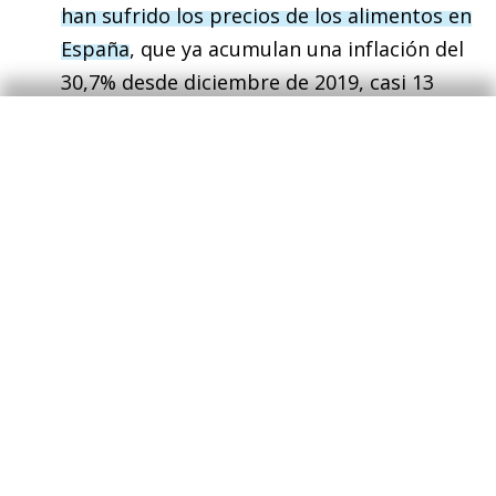
han sufrido los precios de los alimentos en
España
, que ya acumulan una inflación del
30,7% desde diciembre de 2019, casi 13
puntos por encima de la media del IPC. Por
su peso en la cesta de consumo de los
hogares y en el sector agroalimentario de
nuestro país, analizamos los motivos de las
fuertes alzas, los productos más afectados
y el cambio de composición de la cesta de
la compra de los hogares. De cara a los
próximos trimestres, prevemos que el
descenso de los precios de las materias
primas agrícolas y de la energía en los
mercados internacionales ayude a contener
los costes de producción agrarios y, con