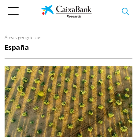
Pasar
al
contenido
principal
Áreas geográficas
España