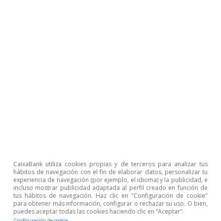
Un factor crucial para evaluar la evolución del
sector agroalimentario es el comercio exterior.
En efecto, el notable crecimiento de las
exportaciones agroalimentarias de los últimos
20 años ha situado a España en una posición
destacada a nivel internacional: en octavo
puesto en el ranking mundial de países
exportadores de productos agroalimentarios, y
cuartos de la Unión Europea. En lo que va de
año 2019,
las exportaciones de productos
agroalimentarios siguen exhibiendo un
CaixaBank utiliza cookies propias y de terceros para analizar tus
hábitos de navegación con el fin de elaborar datos, personalizar tu
notable dinamismo
, con un crecimiento del
experiencia de navegación (por ejemplo, el idioma) y la publicidad, e
incluso mostrar publicidad adaptada al perfil creado en función de
3,8% interanual entre enero y junio en
tus hábitos de navegación. Haz clic en "Configuración de cookie"
para obtener más información, configurar o rechazar su uso. O bien,
comparación con un avance del 1,7% del total
puedes aceptar todas las cookies haciendo clic en “Aceptar”.
Configuración de cookie