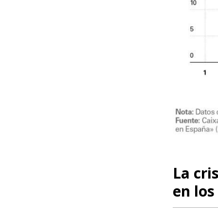
La cri
en los