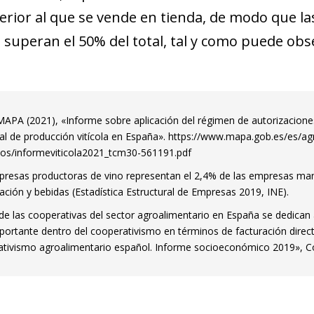
erior al que se vende en tienda, de modo que la
 superan el 50% del total, tal y como puede obse
APA (2021), «Informe sobre aplicación del régimen de autorizacione
al de producción vitícola en España». https://www.mapa.gob.es/es/agr
os/informeviticola2021_tcm30-561191.pdf
resas productoras de vino representan el 2,4% de las empresas man
ación y bebidas (Estadística Estructural de Empresas 2019, INE).
de las cooperativas del sector agroalimentario en España se dedican al 
ortante dentro del cooperativismo en términos de facturación directa
tivismo agroalimentario español. Informe socioeconómico 2019», Co
ndow)
w window)