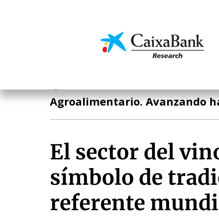
Pasar
al
contenido
Economía y mercado
principal
Agroalimentario
Agroalimentario. Avanzando ha
El sector del vin
símbolo de tradi
referente mundi