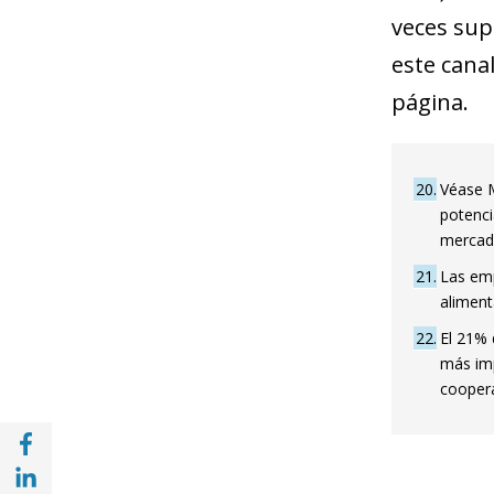
veces sup
este canal
página.
20
Véase M
potenci
mercad
21
Las emp
aliment
22
El 21% 
más imp
coopera
Compartir en Facebook (opens in a new wi
Compartir en with Linkedin (opens in a ne