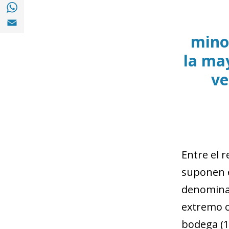
Compartir en with Whatsapp (opens in a 
Compartir en Email (opens in a new windo
mino
la may
ve
Entre el r
suponen e
denominac
extremo o
bodega (1