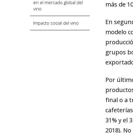
en el mercado global del
más de 10
vino
En segund
Impacto social del vino
modelo co
producció
grupos bo
exportad
Por últim
productos
final o a
cafetería
31% y el 
2018). No