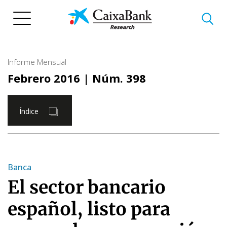
Pasar
al
contenido
principal
Informe Mensual
Febrero 2016
| Núm. 398
Índice
Banca
El sector bancario
español, listo para