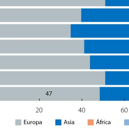
new window)
w)