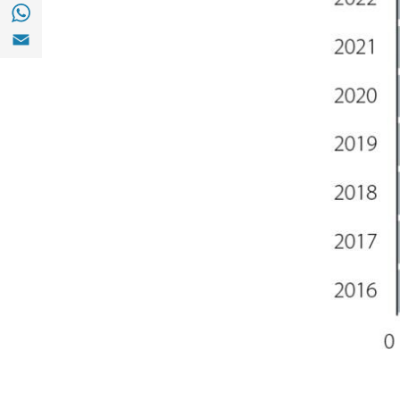
Compartir en with Whatsapp (opens in a 
Compartir en Email (opens in a new windo