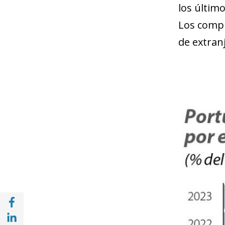
los últim
Los compr
de extranj
Compartir en Facebook (opens in a new wi
Compartir en with Linkedin (opens in a ne