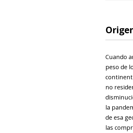
Orige
Cuando an
peso de l
continent
no reside
disminuci
la pandemi
de esa ge
las compr