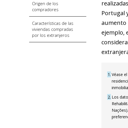
realizadas
Origen de los
compradores
Portugal y
aumento d
Características de las
viviendas compradas
ejemplo, e
por los extranjeros
considera
extranjer
1
Véase el
residenc
inmobilia
2
Los dato
Rehabili
Nações).
preferenc