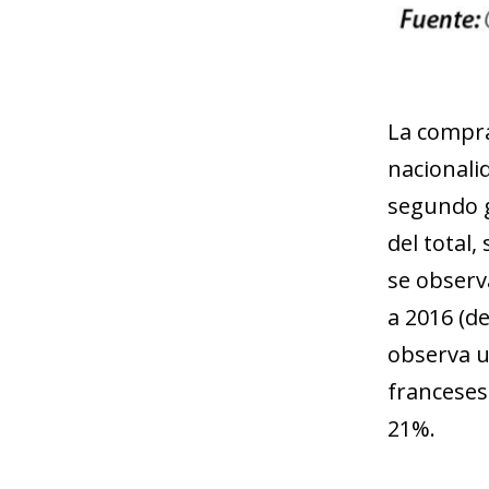
La compra
nacionalid
segundo g
del total
se observ
a 2016 (d
observa u
franceses
21%.