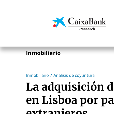
Pasar
al
contenido
Economía y mercado
principal
Análisis sectorial
Inmobiliario
Inmobiliario
Análisis de coyuntura
La adquisición d
en Lisboa por pa
extranjeros