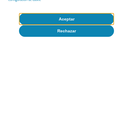
destinados a rehabilitación y regeneración
32
urbana (Componente 2 del PRTR).
Aceptar
Rechazar
31
AIReF, Observatorio del PRTR.
32
Según el IGAE, los pagos realizados bajo el concepto
«C02.I01 Rehabilitación y recuperación económica y
social de entornos residenciales» ascienden a 676,6
millones de euros en 2022; 384,3 millones en 2023 y
150 en enero-abril de 2024.
La gestión de la
transición