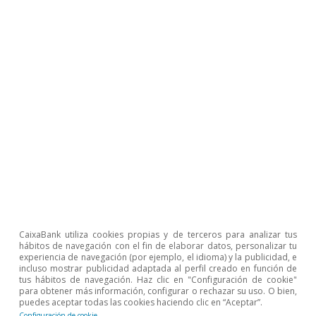
emisiones, y solamente un 19,7% tienen una
calificación D o superior. A pesar de la
imperante necesidad de rehabilitar el parque de
viviendas en España, este se encuentra
actualmente estancado en torno a las 25.000
viviendas al año, según los visados por
rehabilitación de vivienda del MIVAU. En este
sentido, se debería dar un impulso al
desembolso de los fondos NGEU disponibles
para el programa de recuperación económica y
social en entornos residenciales. Según el
CaixaBank utiliza cookies propias y de terceros para analizar tus
Observatorio del Plan de Recuperación,
hábitos de navegación con el fin de elaborar datos, personalizar tu
Transformación y Resiliencia (PRTR) de la
experiencia de navegación (por ejemplo, el idioma) y la publicidad, e
incluso mostrar publicidad adaptada al perfil creado en función de
31
AIReF,
hasta abril de 2024 solamente se habían
tus hábitos de navegación. Haz clic en "Configuración de cookie"
para obtener más información, configurar o rechazar su uso. O bien,
formalizado el 18% de los 6.187 millones
puedes aceptar todas las cookies haciendo clic en “Aceptar”.
Configuración de cookie